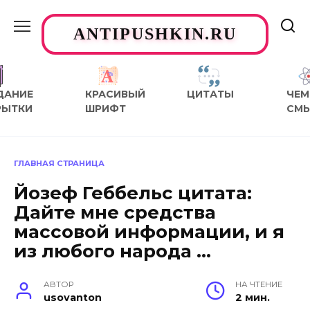
Перейти
к
ANTIPUSHKIN.RU
содержанию
ДАНИЕ
КРАСИВЫЙ
ЦИТАТЫ
ЧЕМ
РЫТКИ
ШРИФТ
СМ
ГЛАВНАЯ СТРАНИЦА
Йозеф Геббельс цитата:
Дайте мне средства
массовой информации, и я
из любого народа …
АВТОР
НА ЧТЕНИЕ
usovanton
2 мин.