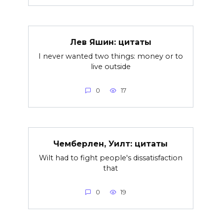
Лев Яшин: цитаты
I never wanted two things: money or to
live outside
0
17
Чемберлен, Уилт: цитаты
Wilt had to fight people's dissatisfaction
that
0
19