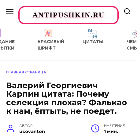
Перейти
к
ANTIPUSHKIN.RU
содержанию
ДАНИЕ
КРАСИВЫЙ
ЦИТАТЫ
ЧЕМ
РЫТКИ
ШРИФТ
СМ
ГЛАВНАЯ СТРАНИЦА
Валерий Георгиевич
Карпин цитата: Почему
селекция плохая? Фалькао
к нам, ёптыть, не поедет.
АВТОР
НА ЧТЕНИЕ
usovanton
1 мин.