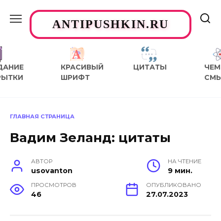
Перейти
к
ANTIPUSHKIN.RU
содержанию
ДАНИЕ
КРАСИВЫЙ
ЦИТАТЫ
ЧЕМ
РЫТКИ
ШРИФТ
СМ
ГЛАВНАЯ СТРАНИЦА
Вадим Зеланд: цитаты
АВТОР
НА ЧТЕНИЕ
usovanton
9 мин.
ПРОСМОТРОВ
ОПУБЛИКОВАНО
46
27.07.2023