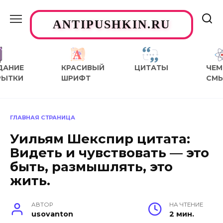
Перейти
к
ANTIPUSHKIN.RU
содержанию
ДАНИЕ
КРАСИВЫЙ
ЦИТАТЫ
ЧЕМ
РЫТКИ
ШРИФТ
СМ
ГЛАВНАЯ СТРАНИЦА
Уильям Шекспир цитата:
Видеть и чувствовать — это
быть, размышлять, это
жить.
АВТОР
НА ЧТЕНИЕ
usovanton
2 мин.