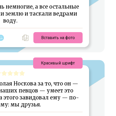
ь немногие, а все остальные
и землю и таскали ведрами
воду.
Вставить на фото
Красивый шрифт
лая Носкова за то, что он —
наших певцов — умеет это
за этого завидовал ему — по-
му: мы друзья.