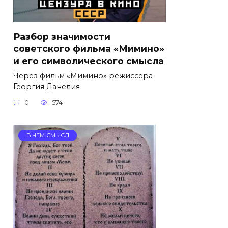
Разбор значимости
советского фильма «Мимино»
и его символического смысла
Через фильм «Мимино» режиссера
Георгия Данелия
0
574
В ЧЕМ СМЫСЛ