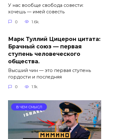
У нас вообще свобода совести:
хочешь — имей совесть
0
1.6k.
Марк Туллий Цицерон цитата:
Брачный союз — первая
ступень человеческого
общества.
Высший чин — это первая ступень
гордости и последняя
0
1.1k.
В ЧЕМ СМЫСЛ