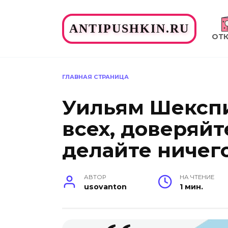
Перейти
к
ANTIPUSHKIN.RU
содержанию
ОТ
ГЛАВНАЯ СТРАНИЦА
Уильям Шекспи
всех, доверяйт
делайте ничего
АВТОР
НА ЧТЕНИЕ
usovanton
1 мин.