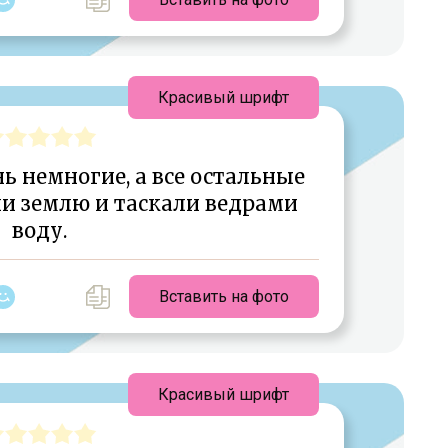
Красивый шрифт
ь немногие, а все остальные
и землю и таскали ведрами
воду.
Вставить на фото
Красивый шрифт