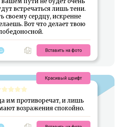
а вашем пути не будет очень
удут встречаться лишь тени.
ь своему сердцу, искренне
делаешь. Вот что делает твою
победоносной.
Вставить на фото
Красивый шрифт
да им противоречат, и лишь
мают возражения спокойно.
Вставить на фото