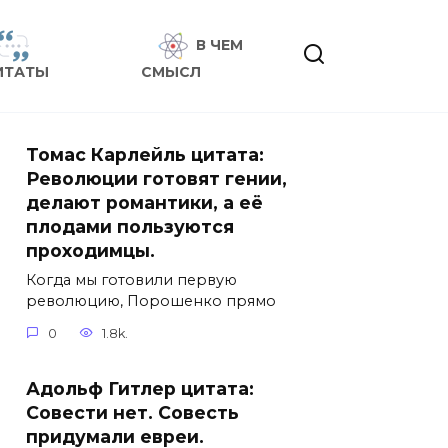
В ЧЕМ
ИТАТЫ
СМЫСЛ
Томас Карлейль цитата:
Революции готовят гении,
делают романтики, а её
плодами пользуются
проходимцы.
Когда мы готовили первую
революцию, Порошенко прямо
0
1.8k.
Адольф Гитлер цитата:
Совести нет. Совесть
придумали евреи.