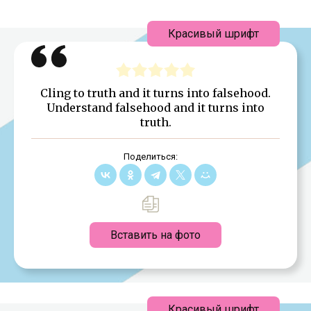
Красивый шрифт
Cling to truth and it turns into falsehood.
Understand falsehood and it turns into
truth.
Поделиться:
Вставить на фото
Красивый шрифт