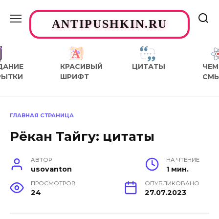
Перейти
к
ANTIPUSHKIN.RU
содержанию
ДАНИЕ
КРАСИВЫЙ
ЦИТАТЫ
ЧЕМ
РЫТКИ
ШРИФТ
СМ
ГЛАВНАЯ СТРАНИЦА
Рёкан Тайгу: цитаты
АВТОР
НА ЧТЕНИЕ
usovanton
1 мин.
ПРОСМОТРОВ
ОПУБЛИКОВАНО
24
27.07.2023