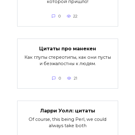
которой пришло!
0
22
Цитаты про манекен
Как глупы стереотипы, как они пусты
и безжалостны к людям.
0
21
Ларри Уолл: цитаты
Of course, this being Perl, we could
always take both