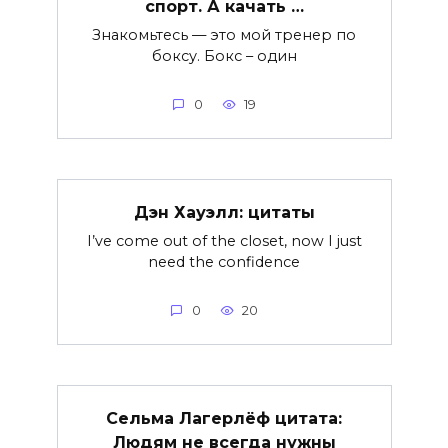
спорт. А качать …
Знакомьтесь — это мой тренер по
боксу. Бокс – один
0
19
Дэн Хауэлл: цитаты
I’ve come out of the closet, now I just
need the confidence
0
20
Сельма Лагерлёф цитата:
Людям не всегда нужны