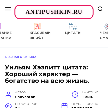
Перейти
к
ANTIPUSHKIN.RU
содержанию
ДАНИЕ
КРАСИВЫЙ
ЦИТАТЫ
ЧЕМ
РЫТКИ
ШРИФТ
СМ
ГЛАВНАЯ СТРАНИЦА
Уильям Хэзлитт цитата:
Хороший характер —
богатство на всю жизнь.
АВТОР
НА ЧТЕНИЕ
usovanton
1 мин.
ПРОСМОТРОВ
ОПУБЛИКОВАНО