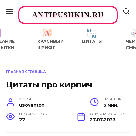
Перейти
к
ANTIPUSHKIN.RU
содержанию
ДАНИЕ
КРАСИВЫЙ
ЦИТАТЫ
ЧЕМ
РЫТКИ
ШРИФТ
СМ
ГЛАВНАЯ СТРАНИЦА
Цитаты про кирпич
АВТОР
НА ЧТЕНИЕ
usovanton
6 мин.
ПРОСМОТРОВ
ОПУБЛИКОВАНО
27
27.07.2023