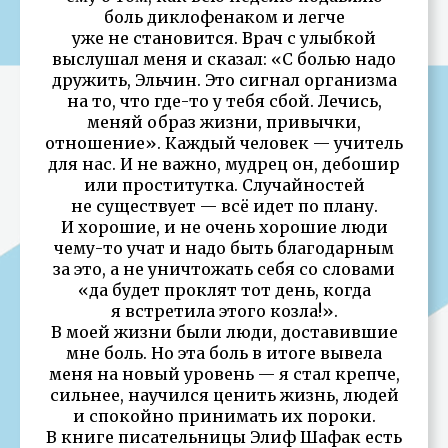
боль диклофенаком и легче
уже не становится. Врач с улыбкой
выслушал меня и сказал: «С болью надо
дружить, Эльчин. Это сигнал организма
на то, что где-то у тебя сбой. Лечись,
меняй образ жизни, привычки,
отношение». Каждый человек — учитель
для нас. И не важно, мудрец он, дебошир
или проститутка. Случайностей
не существует — всё идет по плану.
И хорошие, и не очень хорошие люди
чему-то учат и надо быть благодарным
за это, а не уничтожать себя со словами
«да будет проклят тот день, когда
я встретила этого козла!».
В моей жизни были люди, доставившие
мне боль. Но эта боль в итоге вывела
меня на новый уровень — я стал крепче,
сильнее, научился ценить жизнь, людей
и спокойно принимать их пороки.
В книге писательницы Элиф Шафак есть