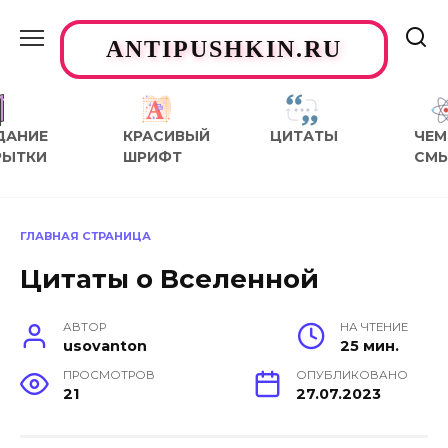
Перейти
к
ANTIPUSHKIN.RU
содержанию
ДАНИЕ
КРАСИВЫЙ
ЦИТАТЫ
ЧЕМ
РЫТКИ
ШРИФТ
СМ
ГЛАВНАЯ СТРАНИЦА
Цитаты о Вселенной
АВТОР
НА ЧТЕНИЕ
usovanton
25 мин.
ПРОСМОТРОВ
ОПУБЛИКОВАНО
21
27.07.2023