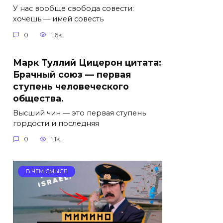
У нас вообще свобода совести:
хочешь — имей совесть
0
1.6k.
Марк Туллий Цицерон цитата:
Брачный союз — первая
ступень человеческого
общества.
Высший чин — это первая ступень
гордости и последняя
0
1.1k.
В ЧЕМ СМЫСЛ