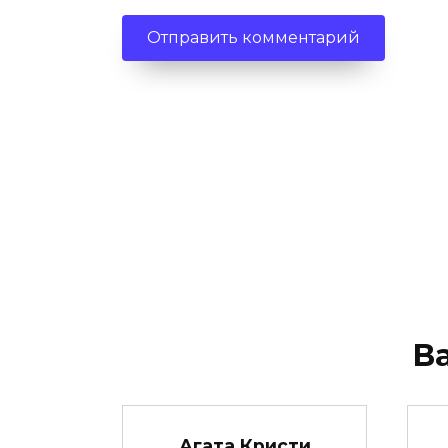
В
Агата Кристи