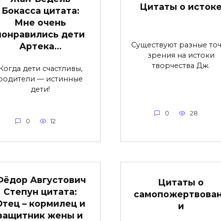
Цитаты о исток
Бокасса цитата:
Мне очень
понравились дети
Существуют разные то
Артека…
зрения на истоки
творчества Дж.
Когда дети счастливы,
родители — истинные
дети!
0
28
0
12
Фёдор Августович
Цитаты о
Степун цитата:
самопожертвова
Отец – кормилец и
и
защитник жены и