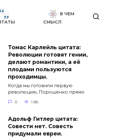
В ЧЕМ
ИТАТЫ
СМЫСЛ
Томас Карлейль цитата:
Революции готовят гении,
делают романтики, а её
плодами пользуются
проходимцы.
Когда мы готовили первую
революцию, Порошенко прямо
0
1.8k.
Адольф Гитлер цитата:
Совести нет. Совесть
придумали евреи.