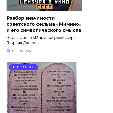
Разбор значимости
советского фильма «Мимино»
и его символического смысла
Через фильм «Мимино» режиссера
Георгия Данелия
0
574
В ЧЕМ СМЫСЛ