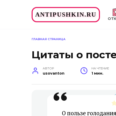
Перейти
к
ANTIPUSHKIN.RU
содержанию
ОТ
ГЛАВНАЯ СТРАНИЦА
Цитаты о пост
АВТОР
НА ЧТЕНИЕ
usovanton
1 мин.
О пользе голодания