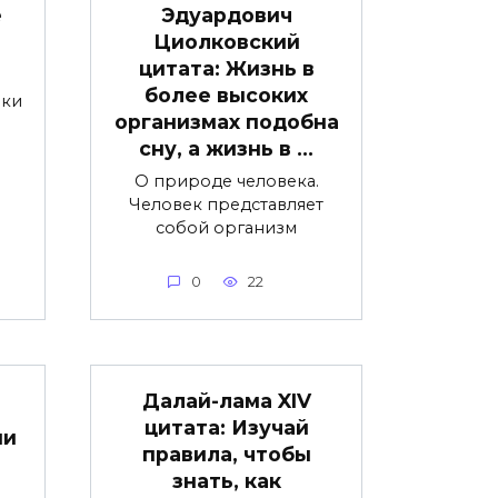
е
Эдуардович
Циолковский
цитата: Жизнь в
более высоких
чки
организмах подобна
сну, а жизнь в …
О природе человека.
Человек представляет
собой организм
0
22
Далай-лама XIV
цитата: Изучай
ни
правила, чтобы
знать, как