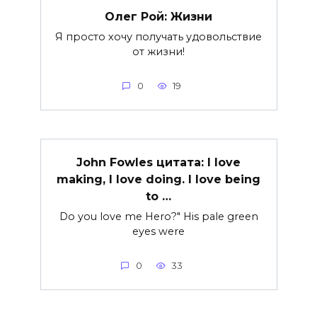
Олег Рой: Жизни
Я просто хочу получать удовольствие
от жизни!
0
19
John Fowles цитата: I love
making, I love doing. I love being
to …
Do you love me Hero?" His pale green
eyes were
0
33