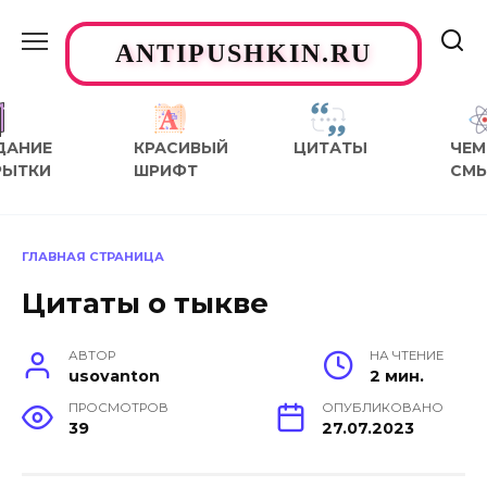
Перейти
к
ANTIPUSHKIN.RU
содержанию
ДАНИЕ
КРАСИВЫЙ
ЦИТАТЫ
ЧЕМ
РЫТКИ
ШРИФТ
СМ
ГЛАВНАЯ СТРАНИЦА
Цитаты о тыкве
АВТОР
НА ЧТЕНИЕ
usovanton
2 мин.
ПРОСМОТРОВ
ОПУБЛИКОВАНО
39
27.07.2023