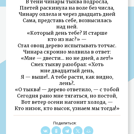
В тени чинары тыква подросла,
Плетей раскинула на воле без числа,
Чинару оплела и через двадцать дней
Сама, представь себе, возвысилась
над ней.
«Который день тебе? И старше
кто из нас?» —
Стал овощ дерево испытывать тотчас.
Чинара скромно молвила в ответ:
«Мне — двести… но не дней, а лет!»
Смех тыкву разобрал: «Хоть
мне двадцатый день,
Я — выше!.. А тебе расти, как видно,
лень?..
«О тыква! — дерево ответило, — с тобой
Сегодня рано мне тягаться, но постой,
Вот ветер осени нагонит холода, —
Кто низок, кто высок, узнаем мы тогда!»
Поделиться: