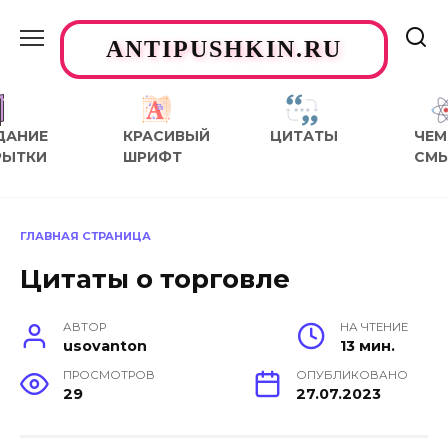
Перейти
к
ANTIPUSHKIN.RU
содержанию
ДАНИЕ
КРАСИВЫЙ
ЦИТАТЫ
ЧЕМ
РЫТКИ
ШРИФТ
СМ
ГЛАВНАЯ СТРАНИЦА
Цитаты о торговле
АВТОР
НА ЧТЕНИЕ
usovanton
13 мин.
ПРОСМОТРОВ
ОПУБЛИКОВАНО
29
27.07.2023