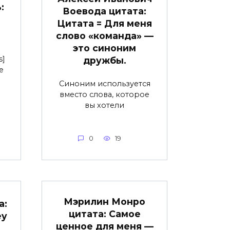
:
Воевода цитата:
Цитата = Для меня
слово «команда» —
это синоним
s]
дружбы.
e
Синоним используется
вместо слова, которое
вы хотели
0
19
Мэрилин Монро
а:
цитата: Самое
ey
ценное для меня —
.