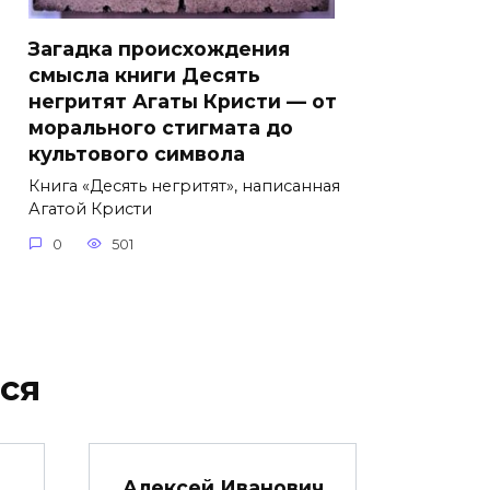
Загадка происхождения
смысла книги Десять
негритят Агаты Кристи — от
морального стигмата до
культового символа
Книга «Десять негритят», написанная
Агатой Кристи
0
501
ся
Алексей Иванович