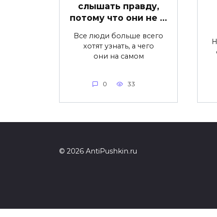
слышать правду,
потому что они не …
Все люди больше всего
H
хотят узнать, а чего
они на самом
0
33
© 2026 AntiPushkin.ru