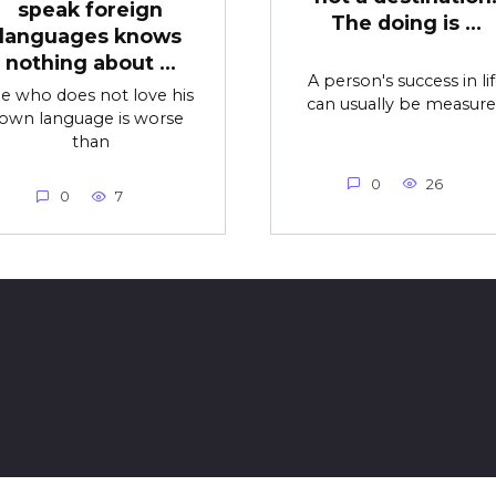
speak foreign
The doing is …
languages knows
nothing about …
A person's success in li
e who does not love his
can usually be measur
own language is worse
than
0
26
0
7