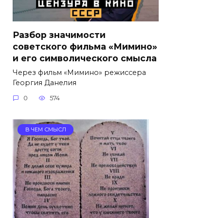
Разбор значимости
советского фильма «Мимино»
и его символического смысла
Через фильм «Мимино» режиссера
Георгия Данелия
0
574
В ЧЕМ СМЫСЛ