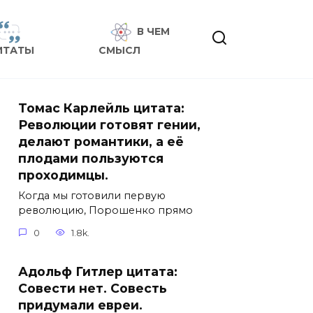
В ЧЕМ
ИТАТЫ
СМЫСЛ
Томас Карлейль цитата:
Революции готовят гении,
делают романтики, а её
плодами пользуются
проходимцы.
Когда мы готовили первую
революцию, Порошенко прямо
0
1.8k.
Адольф Гитлер цитата:
Совести нет. Совесть
придумали евреи.