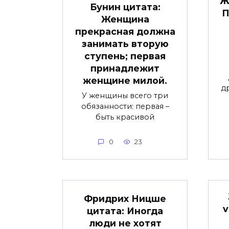
Ж
Бунин цитата:
П
Женщина
прекрасная должна
занимать вторую
ступень; первая
принадлежит
женщине милой.
д
У женщины всего три
обязанности: первая –
быть красивой
0
23
Фридрих Ницше
v
цитата: Иногда
люди не хотят