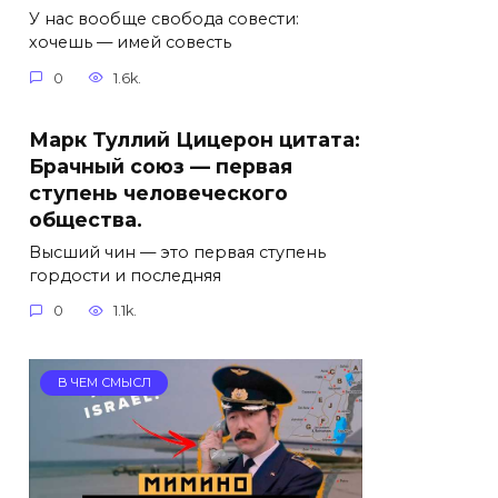
У нас вообще свобода совести:
хочешь — имей совесть
0
1.6k.
Марк Туллий Цицерон цитата:
Брачный союз — первая
ступень человеческого
общества.
Высший чин — это первая ступень
гордости и последняя
0
1.1k.
В ЧЕМ СМЫСЛ