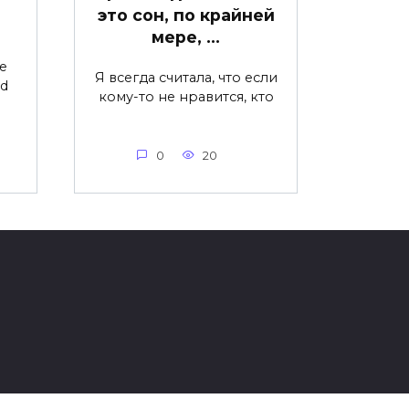
это сон, по крайней
мере, …
fe
Я всегда считала, что если
ed
кому-то не нравится, кто
0
20