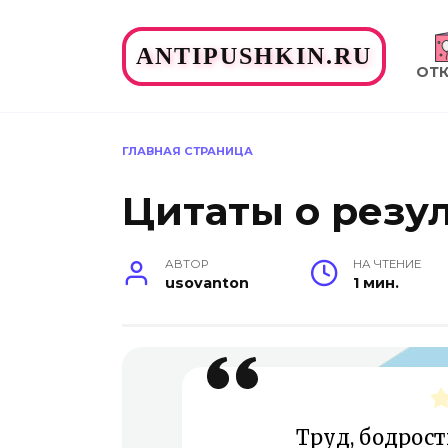
Перейти
к
ANTIPUSHKIN.RU
содержанию
ОТ
ГЛАВНАЯ СТРАНИЦА
Цитаты о резу
АВТОР
НА ЧТЕНИЕ
usovanton
1 мин.
Труд, бодрост