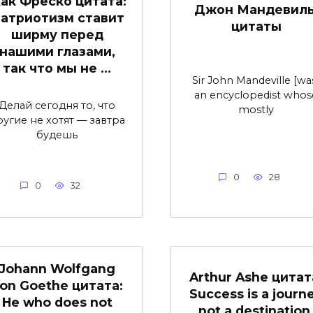
ак Фреско цитата:
Джон Мандевиль
атриотизм ставит
цитаты
ширму перед
нашими глазами,
так что мы не …
Sir John Mandeville [wa
an encyclopedist whos
Делай сегодня то, что
mostly
ругие не хотят — завтра
будешь
0
28
0
32
Johann Wolfgang
Arthur Ashe цитат
on Goethe цитата:
Success is a journ
He who does not
not a destination