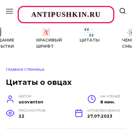
Перейти
к
ANTIPUSHKIN.RU
содержанию
ДАНИЕ
КРАСИВЫЙ
ЦИТАТЫ
ЧЕМ
РЫТКИ
ШРИФТ
СМ
ГЛАВНАЯ СТРАНИЦА
Цитаты о овцах
АВТОР
НА ЧТЕНИЕ
usovanton
8 мин.
ПРОСМОТРОВ
ОПУБЛИКОВАНО
22
27.07.2023