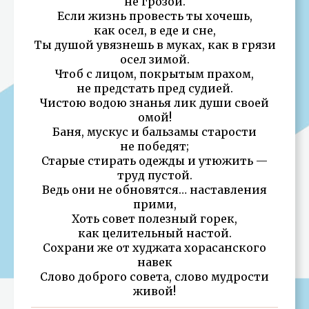
не грозой.
Если жизнь провесть ты хочешь,
как осел, в еде и сне,
Ты душой увязнешь в муках, как в грязи
осел зимой.
Чтоб с лицом, покрытым прахом,
не предстать пред судией.
Чистою водою знанья лик души своей
омой!
Баня, мускус и бальзамы старости
не победят;
Старые стирать одежды и утюжить —
труд пустой.
Ведь они не обновятся… наставления
прими,
Хоть совет полезный горек,
как целительный настой.
Сохрани же от худжата хорасанского
навек
Слово доброго совета, слово мудрости
живой!