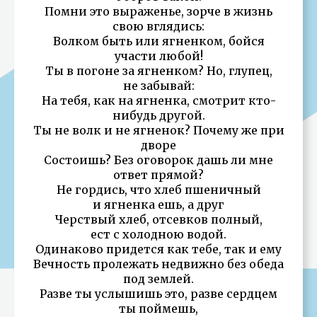
Помни это выраженье, зорче в жизнь
свою вглядись:
Волком быть или ягненком, бойся
участи любой!
Ты в погоне за ягненком? Но, глупец,
не забывай:
На тебя, как на ягненка, смотрит кто-
нибудь другой.
Ты не волк и не ягненок? Почему же при
дворе
Состоишь? Без оговорок дашь ли мне
ответ прямой?
Не гордись, что хлеб пшеничный
и ягненка ешь, а друг
Черствый хлеб, отсевков полный,
ест с холодною водой.
Одинаково придется как тебе, так и ему
Вечность пролежать недвижно без обеда
под землей.
Разве ты услышишь это, разве сердцем
ты поймешь,