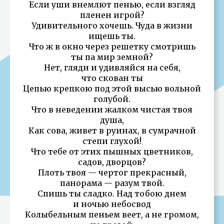
Если уши внемлют пенью, если взгляд
пленен игрой?
Удивительного хочешь. Чуда в жизни
ищешь ты.
Что ж в окно через решетку смотришь
ты па мир земной?
Нет, гляди и удивляйся на себя,
что скован ты
Цепью крепкою под этой высью вольной
голубой.
Что в неведении жалком чистая твоя
душа,
Как сова, живет в руинах, в сумрачной
степи глухой!
Что тебе от этих пышных цветников,
садов, дворцов?
Плоть твоя — чертог прекрасный,
панорама — разум твой.
Спишь ты сладко. Над тобою днем
и ночью небосвод
Колыбельным пеньем веет, а не громом,