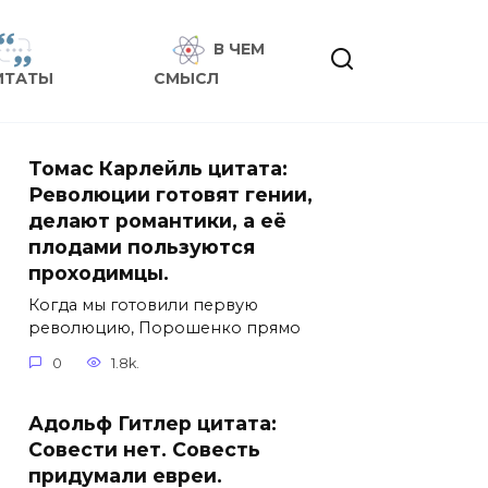
В ЧЕМ
ИТАТЫ
СМЫСЛ
Томас Карлейль цитата:
Революции готовят гении,
делают романтики, а её
плодами пользуются
проходимцы.
Когда мы готовили первую
революцию, Порошенко прямо
0
1.8k.
Адольф Гитлер цитата:
Совести нет. Совесть
придумали евреи.