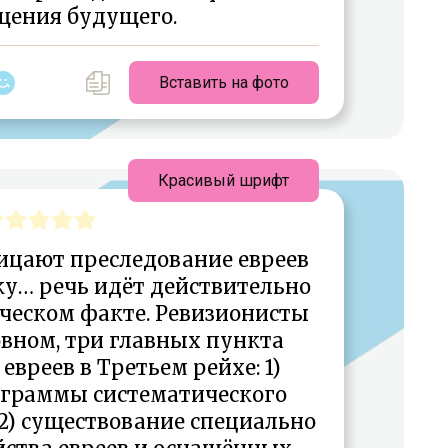
щения будущего.
Вставить на фото
Красивый шрифт
ицают преследование евреев
ку… речь идёт действительно
ческом факте. Ревизионисты
овном, три главных пункта
вреев в Третьем рейхе: 1)
ограммы систематического
2) существование специально