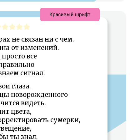
Красивый шрифт
х не связан ни с чем.
лна от изменений.
просто все
правильно
знаем сигнал.
вои глаза.
яцы новорожденного
чится видеть.
чит цвета,
орректировать сумерки,
свещение,
бы ты знал,