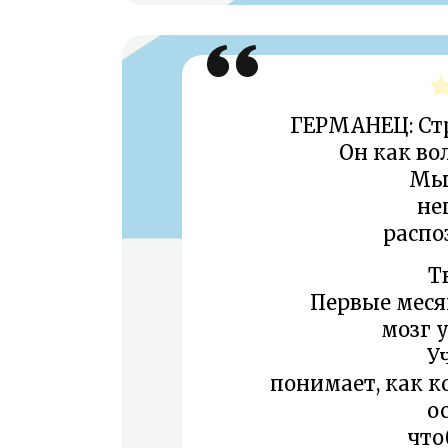
ГЕРМАНЕЦ: Стра
Он как во
Мы 
не
распо
Т
Первые мес
мозг у
У
понимает, как к
о
что