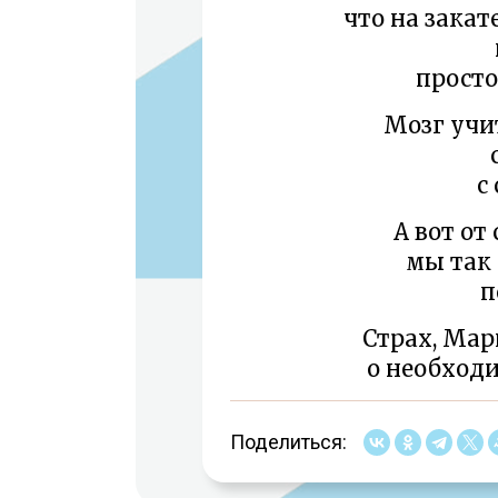
что на закат
просто
Мозг учи
с
А вот от
мы так 
п
Страх, Мар
о необход
Поделиться: