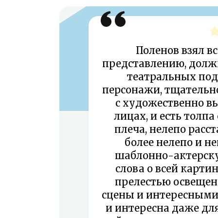
Поленов взял вс
представлению, должн
театральных подм
персонажи, тщательн
с художественно 
лицах, и есть толпа
плеча, нелепо расс
более нелепо и н
шаблонно-актерску
слова о всей картин
прелестью освеще
сцены и интересными
и интересна даже для