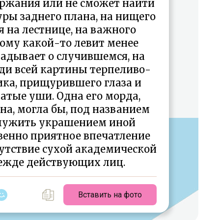
ержания или не сможет найти
уры заднего плана, на нищего
я на лестнице, на важного
ому какой-то левит менее
адывает о случившемся, на
ди всей картины терпеливо-
ка, прищурившего глаза и
атые уши. Одна его морда,
на, могла бы, под названием
служить украшением иной
венно приятное впечатление
утствие сухой академической
дежде действующих лиц.
Вставить на фото