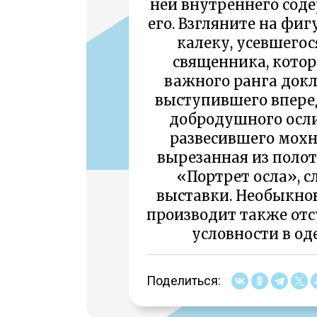
ней внутреннего сод
его. Взгляните на фиг
калеку, усевшегос
священника, котор
важного ранга докл
выступившего впере
добродушного осли
развесившего мохн
вырезанная из полот
«Портрет осла», 
выставки. Необыкно
производит также отс
условности в о
Поделиться: