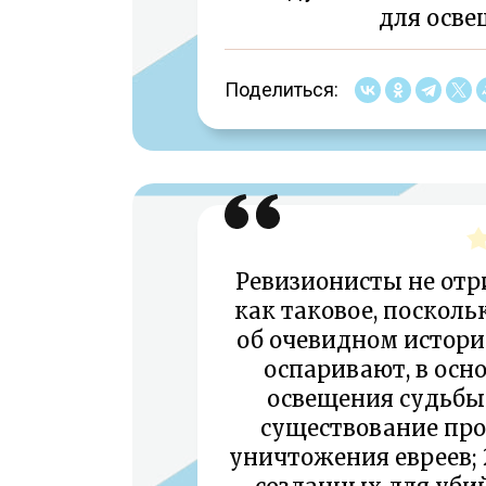
для осве
Поделиться:
Ревизионисты не отр
как таковое, посколь
об очевидном истори
оспаривают, в осн
освещения судьбы е
существование пр
уничтожения евреев; 