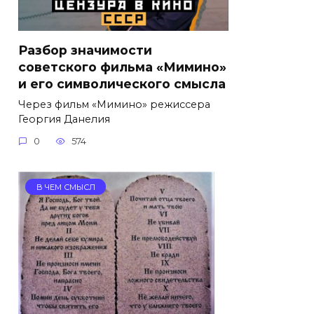
Разбор значимости
советского фильма «Мимино»
и его символического смысла
Через фильм «Мимино» режиссера
Георгия Данелия
0
574
В ЧЕМ СМЫСЛ