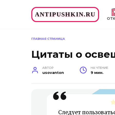
Перейти
к
ANTIPUSHKIN.RU
содержанию
ОТ
ГЛАВНАЯ СТРАНИЦА
Цитаты о осв
АВТОР
НА ЧТЕНИЕ
usovanton
9 мин.
Следует пользоват