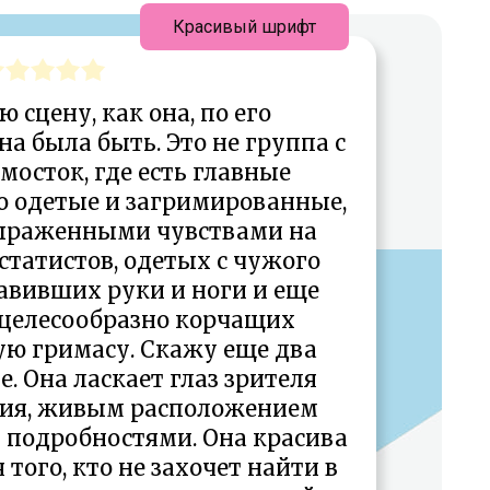
Красивый шрифт
ю сцену, как она, по его
а была быть. Это не группа с
осток, где есть главные
о одетые и загримированные,
выраженными чувствами на
 статистов, одетых с чужого
тавивших руки и ноги и еще
ецелесообразно корчащих
ю гримасу. Скажу еще два
е. Она ласкает глаз зрителя
ния, живым расположением
 подробностями. Она красива
 того, кто не захочет найти в