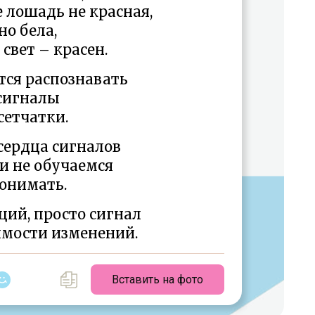
е лошадь не красная,
но бела,
 свет – красен.
тся распознавать
сигналы
 сетчатки.
 сердца сигналов
и не обучаемся
онимать.
ций, просто сигнал
имости изменений.
Вставить на фото