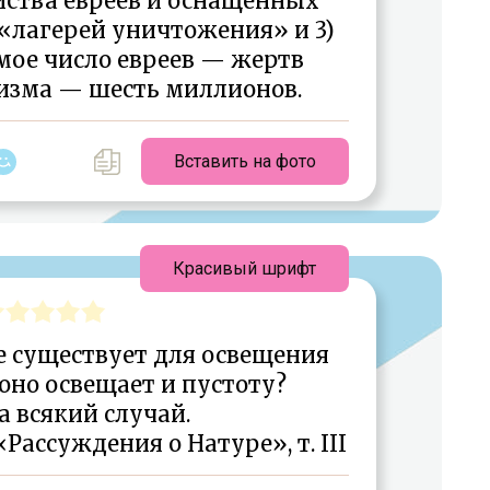
йства евреев и оснащённых
«лагерей уничтожения» и 3)
ое число евреев — жертв
изма — шесть миллионов.
Вставить на фото
Красивый шрифт
е существует для освещения
 оно освещает и пустоту?
а всякий случай.
Рассуждения о Натуре», т. III