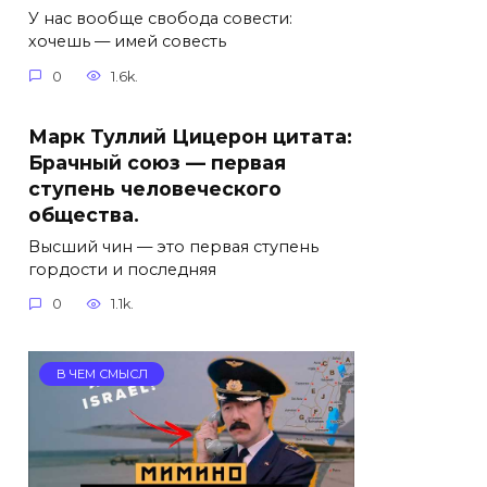
У нас вообще свобода совести:
хочешь — имей совесть
0
1.6k.
Марк Туллий Цицерон цитата:
Брачный союз — первая
ступень человеческого
общества.
Высший чин — это первая ступень
гордости и последняя
0
1.1k.
В ЧЕМ СМЫСЛ