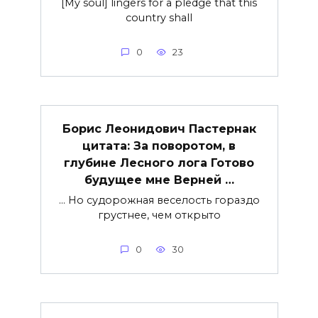
[My soul] lingers for a pledge that this
country shall
0
23
Борис Леонидович Пастернак
цитата: За поворотом, в
глубине Лесного лога Готово
будущее мне Верней …
… Но судорожная веселость гораздо
грустнее, чем открыто
0
30