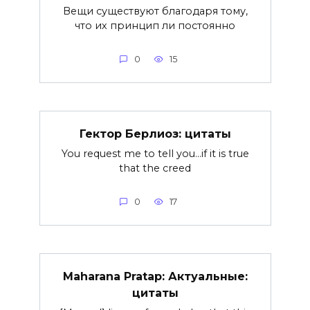
Вещи существуют благодаря тому,
что их принцип ли постоянно
0
15
Гектор Берлиоз: цитаты
You request me to tell you…if it is true
that the creed
0
17
Maharana Pratap: Актуальные:
цитаты