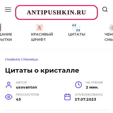
Перейти
к
ANTIPUSHKIN.RU
содержанию
ДАНИЕ
КРАСИВЫЙ
ЦИТАТЫ
ЧЕМ
РЫТКИ
ШРИФТ
СМ
ГЛАВНАЯ СТРАНИЦА
Цитаты о кристалле
АВТОР
НА ЧТЕНИЕ
usovanton
2 мин.
ПРОСМОТРОВ
ОПУБЛИКОВАНО
45
27.07.2023