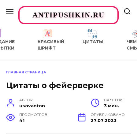
Перейти
к
ANTIPUSHKIN.RU
содержанию
ДАНИЕ
КРАСИВЫЙ
ЦИТАТЫ
ЧЕМ
РЫТКИ
ШРИФТ
СМ
ГЛАВНАЯ СТРАНИЦА
Цитаты о фейерверке
АВТОР
НА ЧТЕНИЕ
usovanton
3 мин.
ПРОСМОТРОВ
ОПУБЛИКОВАНО
41
27.07.2023