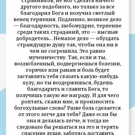
странников, не мог сделать ничего
другого подобного, но только за все
благодарил Бога и получил светлый
венец терпения. Подлинно, великое дело
— благодарность, любомудрие, терпение
среди таких страданий, это — высшая
добродетель… Немалое дело — обуздать
страждущую душу так, чтобы она ни в
чем не согрешила. Это равно
мученичеству. Так, если и ты,
возлюбленный, подвергнешься болезни,
горячке или ранам и боль будет
заставлять тебя сказать какую-нибудь
хулу, но ты воздержишься, будешь
благодарить и славить Бога, то
получишь такую же награду. И для чего
роптать, скажи мне, и произносить
богохульные слова? Разве боль сделается
от этого легче для тебя? Даже если бы
она и делалась легче, и тогда не
следовало бы решаться на это и терять
спасение души, заботясь доставить