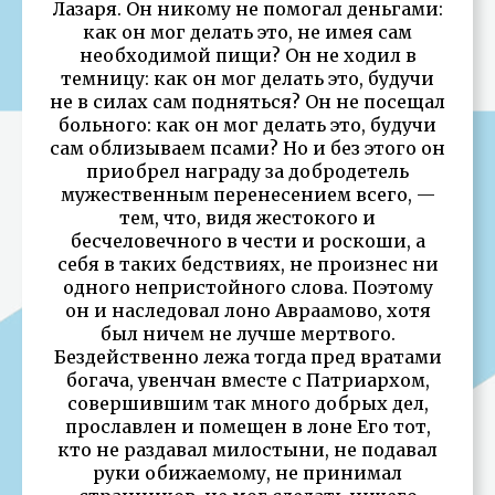
Лазаря. Он никому не помогал деньгами:
как он мог делать это, не имея сам
необходимой пищи? Он не ходил в
темницу: как он мог делать это, будучи
не в силах сам подняться? Он не посещал
больного: как он мог делать это, будучи
сам облизываем псами? Но и без этого он
приобрел награду за добродетель
мужественным перенесением всего, —
тем, что, видя жестокого и
бесчеловечного в чести и роскоши, а
себя в таких бедствиях, не произнес ни
одного непристойного слова. Поэтому
он и наследовал лоно Авраамово, хотя
был ничем не лучше мертвого.
Бездейственно лежа тогда пред вратами
богача, увенчан вместе с Патриархом,
совершившим так много добрых дел,
прославлен и помещен в лоне Его тот,
кто не раздавал милостыни, не подавал
руки обижаемому, не принимал