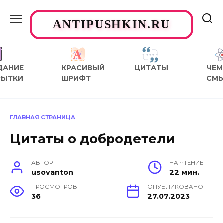
Перейти
к
ANTIPUSHKIN.RU
содержанию
ДАНИЕ
КРАСИВЫЙ
ЦИТАТЫ
ЧЕМ
РЫТКИ
ШРИФТ
СМ
ГЛАВНАЯ СТРАНИЦА
Цитаты о добродетели
АВТОР
НА ЧТЕНИЕ
usovanton
22 мин.
ПРОСМОТРОВ
ОПУБЛИКОВАНО
36
27.07.2023