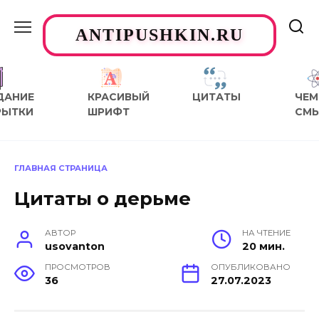
Перейти
к
ANTIPUSHKIN.RU
содержанию
ДАНИЕ
КРАСИВЫЙ
ЦИТАТЫ
ЧЕМ
РЫТКИ
ШРИФТ
СМ
ГЛАВНАЯ СТРАНИЦА
Цитаты о дерьме
АВТОР
НА ЧТЕНИЕ
usovanton
20 мин.
ПРОСМОТРОВ
ОПУБЛИКОВАНО
36
27.07.2023