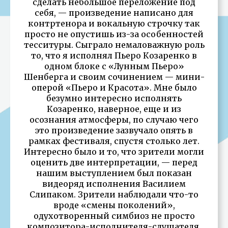
сделать небольшое переложение под
себя, — произведение написано для
контртенора и вокальную строчку так
просто не опустишь из-за особенностей
тесситуры. Сыграло немаловажную роль
то, что я исполнял Пьеро Козаренко в
одном блоке с «Лунным Пьеро»
Шенберга и своим сочинением — мини-
оперой «Пьеро и Красота». Мне было
безумно интересно исполнять
Козаренко, наверное, еще и из
осознания атмосферы, по случаю чего
это произведение зазвучало опять в
рамках фестиваля, спустя столько лет.
Интересно было и то, что зрители могли
оценить две интерпретации, — перед
нашим выступлением был показан
видеоряд исполнения Василием
Слипаком. Зрители наблюдали что-то
вроде «смены поколений»,
одухотворенный симбиоз не просто
композитора-исполнителя-слушателя,