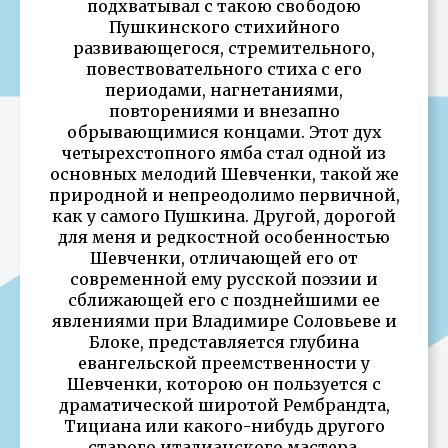
подхватывал с такою свободою
Пушкинского стихийного
развивающегося, стремительного,
повествовательного стиха с его
периодами, нагнетаниями,
повторениями и внезапно
обрывающимися концами. Этот дух
четырехстопного ямба стал одной из
основных мелодий Шевченки, такой же
природной и непреодолимо первичной,
как у самого Пушкина. Другой, дорогой
для меня и редкостной особенностью
Шевченки, отличающей его от
современной ему русской поэзии и
сближающей его с позднейшими ее
явлениями при Владимире Соловьеве и
Блоке, представляется глубина
евангельской преемственности у
Шевченки, которою он пользуется с
драматической широтой Рембрандта,
Тициана или какого-нибудь другого
старого италианского мастера.