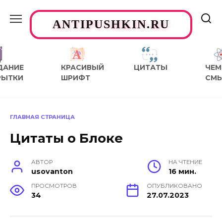
Перейти
к
ANTIPUSHKIN.RU
содержанию
ДАНИЕ
КРАСИВЫЙ
ЦИТАТЫ
ЧЕМ
РЫТКИ
ШРИФТ
СМ
ГЛАВНАЯ СТРАНИЦА
Цитаты о Блоке
АВТОР
НА ЧТЕНИЕ
usovanton
16 мин.
ПРОСМОТРОВ
ОПУБЛИКОВАНО
34
27.07.2023