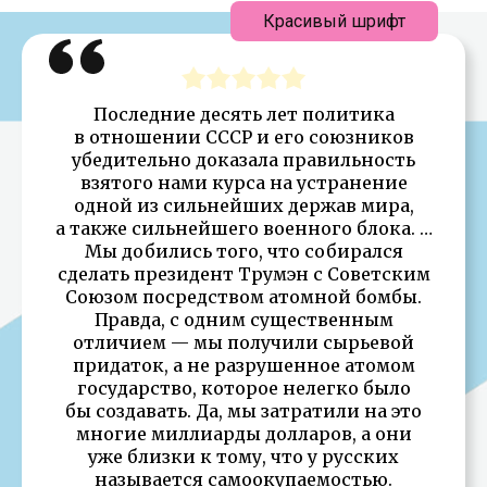
Красивый шрифт
Последние десять лет политика
в отношении СССР и его союзников
убедительно доказала правильность
взятого нами курса на устранение
одной из сильнейших держав мира,
а также сильнейшего военного блока. …
Мы добились того, что собирался
сделать президент Тpумэн с Советским
Союзом посредством атомной бомбы.
Правда, с одним существенным
отличием — мы получили сырьевой
придаток, а не pазpушенное атомом
государство, которое нелегко было
бы создавать. Да, мы затратили на это
многие миллиарды долларов, а они
уже близки к тому, что у русских
называется самоокупаемостью.