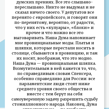
думских прениях. Все это слышано-
переслышано. Никто не выдумал и не
сказал ничего своего. У депутатов все
перенято с европейского, и говорят они
по-перенятому, вероятно, от радости,
что у них есть «кулуары», «блоки» и
прочее и что можно все это
выговаривать. Наша Дума напоминает
мне провинциальные моды. Платья и
шляпки, которые перестали носить в
столице, сбываются в провинцию, и там
их носят, воображая, что это модно.
Наша Дума — провинциальная шляпка.
Возмутительным в ней кажется то, что,
по справедливым словам Спенсера,
особенно справедливо для России: все
парламентские люди стоят ниже
среднего уровня своего общества и
вместе с тем берут на себя
самоуверенную задачу разрешить судьбу
стомиллионного народа. Наконец, Дума