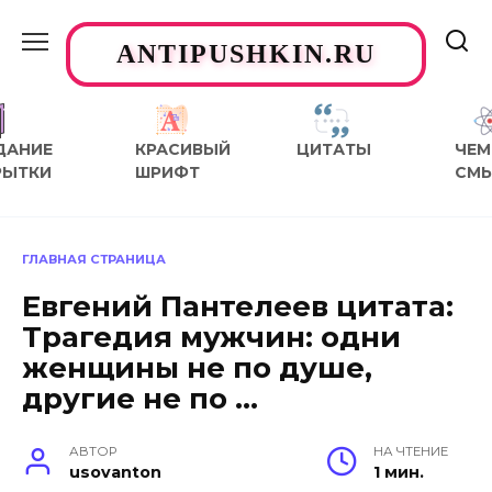
Перейти
к
ANTIPUSHKIN.RU
содержанию
ДАНИЕ
КРАСИВЫЙ
ЦИТАТЫ
ЧЕМ
РЫТКИ
ШРИФТ
СМ
ГЛАВНАЯ СТРАНИЦА
Евгений Пантелеев цитата:
Трагедия мужчин: одни
женщины не по душе,
другие не по …
АВТОР
НА ЧТЕНИЕ
usovanton
1 мин.