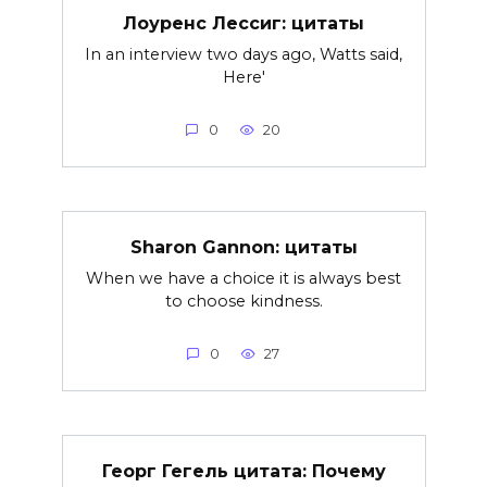
Лоуренс Лессиг: цитаты
In an interview two days ago, Watts said,
Here'
0
20
Sharon Gannon: цитаты
When we have a choice it is always best
to choose kindness.
0
27
Георг Гегель цитата: Почему