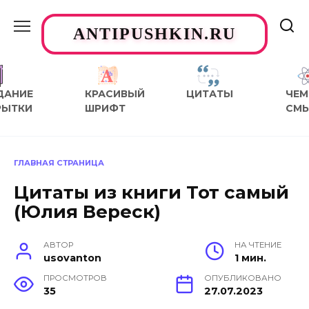
Перейти
к
ANTIPUSHKIN.RU
содержанию
ДАНИЕ
КРАСИВЫЙ
ЦИТАТЫ
ЧЕМ
РЫТКИ
ШРИФТ
СМ
ГЛАВНАЯ СТРАНИЦА
Цитаты из книги Тот самый
(Юлия Вереск)
АВТОР
НА ЧТЕНИЕ
usovanton
1 мин.
ПРОСМОТРОВ
ОПУБЛИКОВАНО
35
27.07.2023