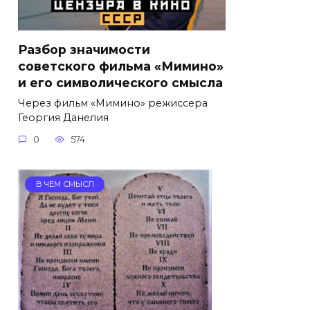
Разбор значимости
советского фильма «Мимино»
и его символического смысла
Через фильм «Мимино» режиссера
Георгия Данелия
0
574
В ЧЕМ СМЫСЛ