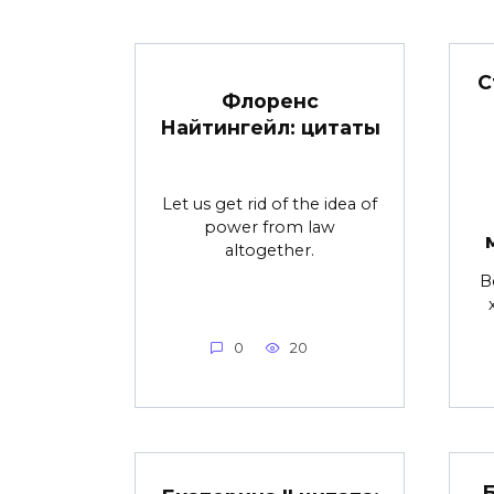
С
Флоренс
Найтингейл: цитаты
Let us get rid of the idea of
power from law
altogether.
В
0
20
Б