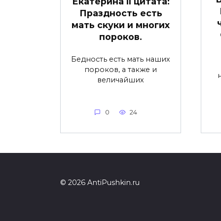
Екатерина II цитата:
Праздность есть
мать скуки и многих
пороков.
Бедность есть мать наших
пороков, а также и
величайших
0
24
© 2026 AntiPushkin.ru