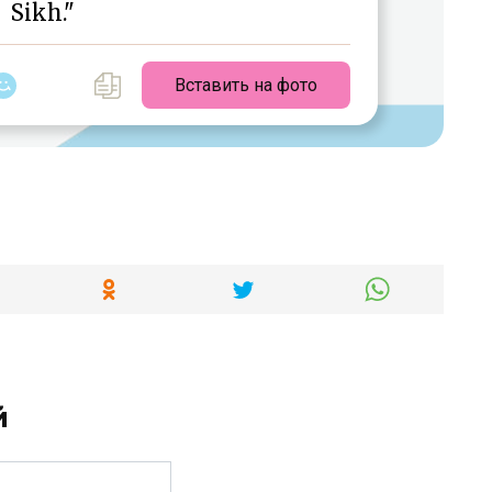
Sikh."
Вставить на фото
й