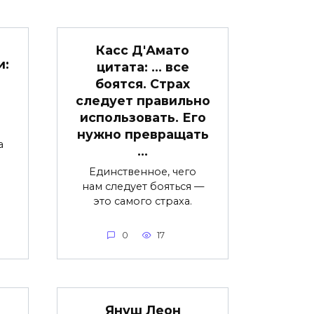
Касс Д'Амато
и:
цитата: … все
боятся. Страх
следует правильно
использовать. Его
нужно превращать
а
…
Единственное, чего
нам следует бояться —
это самого страха.
0
17
Януш Леон