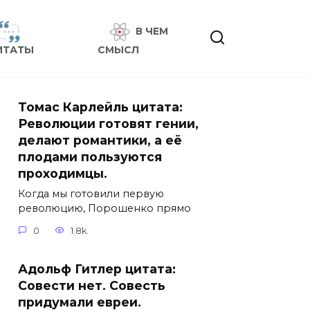
В ЧЕМ
ИТАТЫ
СМЫСЛ
Томас Карлейль цитата:
Революции готовят гении,
делают романтики, а её
плодами пользуются
проходимцы.
Когда мы готовили первую
революцию, Порошенко прямо
0
1.8k.
Адольф Гитлер цитата:
Совести нет. Совесть
придумали евреи.