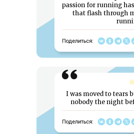
passion for running ha
that flash through 
runn
Поделиться:
I was moved to tears 
nobody the night be
Поделиться: