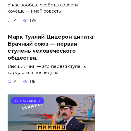
У нас вообще свобода совести:
хочешь — имей совесть
0
1.6k.
Марк Туллий Цицерон цитата:
Брачный союз — первая
ступень человеческого
общества.
Высший чин — это первая ступень
гордости и последняя
0
1.1k.
В ЧЕМ СМЫСЛ