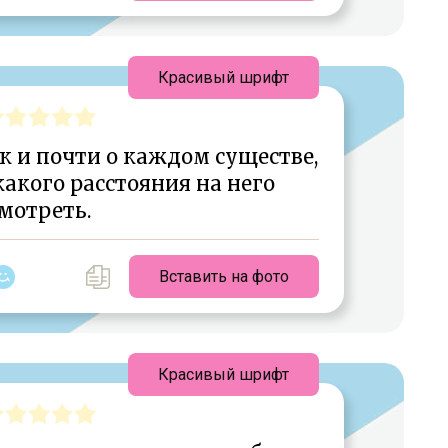
Красивый шрифт
к и почти о каждом существе,
 какого расстояния на него
мотреть.
Вставить на фото
Красивый шрифт