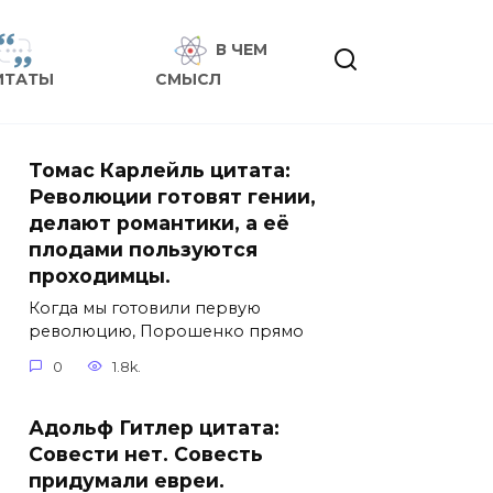
В ЧЕМ
ИТАТЫ
СМЫСЛ
Томас Карлейль цитата:
Революции готовят гении,
делают романтики, а её
плодами пользуются
проходимцы.
Когда мы готовили первую
революцию, Порошенко прямо
0
1.8k.
Адольф Гитлер цитата:
Совести нет. Совесть
придумали евреи.