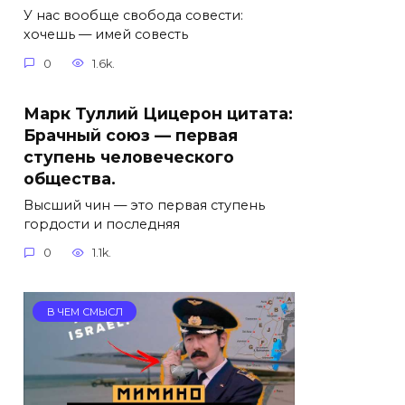
У нас вообще свобода совести:
хочешь — имей совесть
0
1.6k.
Марк Туллий Цицерон цитата:
Брачный союз — первая
ступень человеческого
общества.
Высший чин — это первая ступень
гордости и последняя
0
1.1k.
В ЧЕМ СМЫСЛ