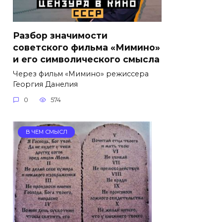
Разбор значимости
советского фильма «Мимино»
и его символического смысла
Через фильм «Мимино» режиссера
Георгия Данелия
0
574
В ЧЕМ СМЫСЛ