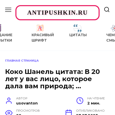
Перейти
к
ANTIPUSHKIN.RU
содержанию
ДАНИЕ
КРАСИВЫЙ
ЦИТАТЫ
ЧЕМ
РЫТКИ
ШРИФТ
СМ
ГЛАВНАЯ СТРАНИЦА
Коко Шанель цитата: В 20
лет у вас лицо, которое
дала вам природа; …
АВТОР
НА ЧТЕНИЕ
usovanton
2 мин.
ПРОСМОТРОВ
ОПУБЛИКОВАНО