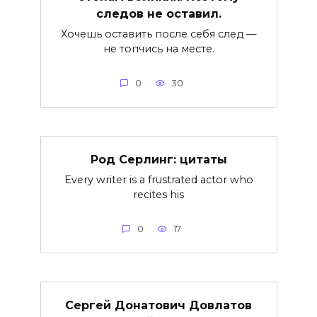
следов не оставил.
Хочешь оставить после себя след —
не топчись на месте.
0
30
Род Серлинг: цитаты
Every writer is a frustrated actor who
recites his
0
17
Сергей Донатович Довлатов