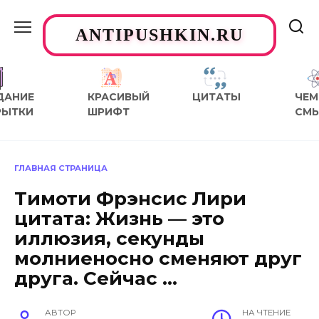
Перейти
к
ANTIPUSHKIN.RU
содержанию
ДАНИЕ
КРАСИВЫЙ
ЦИТАТЫ
ЧЕМ
РЫТКИ
ШРИФТ
СМ
ГЛАВНАЯ СТРАНИЦА
Тимоти Фрэнсис Лири
цитата: Жизнь — это
иллюзия, секунды
молниеносно сменяют друг
друга. Сейчас …
АВТОР
НА ЧТЕНИЕ