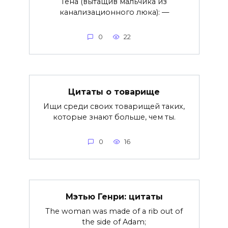
Гена (вытащив мальчика из
канализационного люка): —
0
22
Цитаты о товарище
Ищи среди своих товарищей таких,
которые знают больше, чем ты.
0
16
Мэтью Генри: цитаты
The woman was made of a rib out of
the side of Adam;