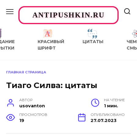
Перейти
к
ANTIPUSHKIN.RU
содержанию
ДАНИЕ
КРАСИВЫЙ
ЦИТАТЫ
ЧЕМ
РЫТКИ
ШРИФТ
СМ
ГЛАВНАЯ СТРАНИЦА
Тиаго Силва: цитаты
АВТОР
НА ЧТЕНИЕ
usovanton
1 мин.
ПРОСМОТРОВ
ОПУБЛИКОВАНО
19
27.07.2023