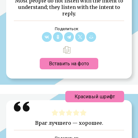
Most people do not listen with the intent to
understand; they listen with the intent to
reply.
Поделиться:
Вставить на фото
Красивый шрифт
Враг лучшего — хорошее.