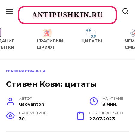
Перейти
к
ANTIPUSHKIN.RU
содержанию
ДАНИЕ
КРАСИВЫЙ
ЦИТАТЫ
ЧЕМ
РЫТКИ
ШРИФТ
СМ
ГЛАВНАЯ СТРАНИЦА
Стивен Кови: цитаты
АВТОР
НА ЧТЕНИЕ
usovanton
3 мин.
ПРОСМОТРОВ
ОПУБЛИКОВАНО
30
27.07.2023