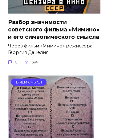
Разбор значимости
советского фильма «Мимино»
и его символического смысла
Через фильм «Мимино» режиссера
Георгия Данелия
0
574
В ЧЕМ СМЫСЛ