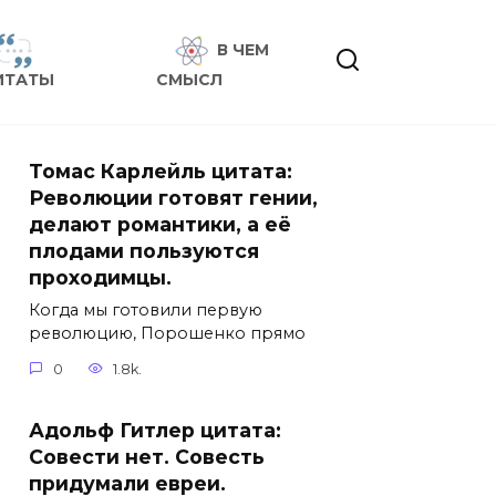
В ЧЕМ
ИТАТЫ
СМЫСЛ
Томас Карлейль цитата:
Революции готовят гении,
делают романтики, а её
плодами пользуются
проходимцы.
Когда мы готовили первую
революцию, Порошенко прямо
0
1.8k.
Адольф Гитлер цитата:
Совести нет. Совесть
придумали евреи.