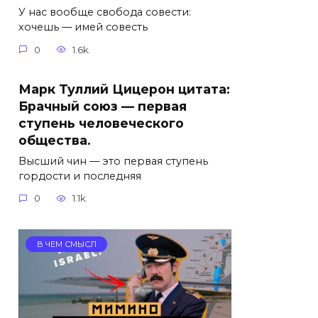
У нас вообще свобода совести:
хочешь — имей совесть
0
1.6k.
Марк Туллий Цицерон цитата:
Брачный союз — первая
ступень человеческого
общества.
Высший чин — это первая ступень
гордости и последняя
0
1.1k.
В ЧЕМ СМЫСЛ