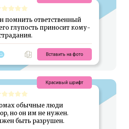
ен помнить ответственный
 его глупость приносит кому-
страдания.
Вставить на фото
Красивый шрифт
домах обычные люди
р, но он им не нужен.
лжен быть разрушен.