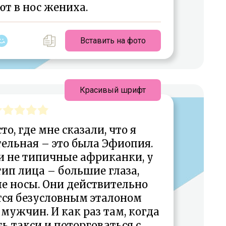
т в нос жениха.
Вставить на фото
Красивый шрифт
о, где мне сказали, что я
ельная – это была Эфиопия.
 не типичные африканки, у
ип лица – большие глаза,
е носы. Они действительно
тся безусловным эталоном
мужчин. И как раз там, когда
ь такси и поторговаться с