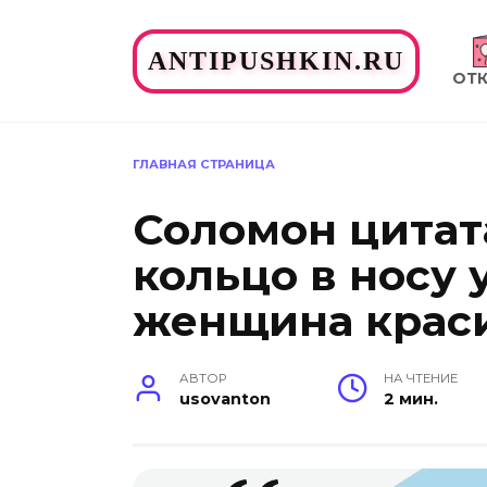
Перейти
к
ANTIPUSHKIN.RU
содержанию
ОТ
ГЛАВНАЯ СТРАНИЦА
Соломон цитата
кольцо в носу 
женщина крас
АВТОР
НА ЧТЕНИЕ
usovanton
2 мин.