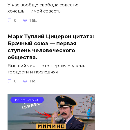
У нас вообще свобода совести:
хочешь — имей совесть
0
1.6k.
Марк Туллий Цицерон цитата:
Брачный союз — первая
ступень человеческого
общества.
Высший чин — это первая ступень
гордости и последняя
0
1.1k.
В ЧЕМ СМЫСЛ