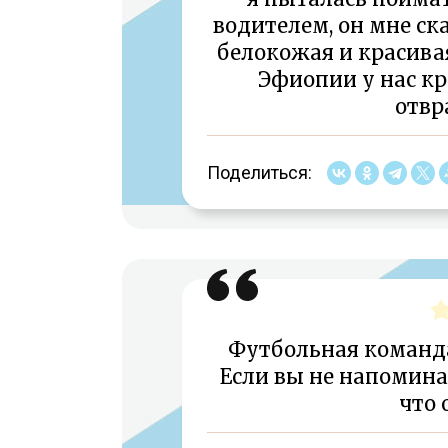
водителем, он мне ска
белокожая и красивая
Эфиопии у нас к
отвр
Поделиться:
Футбольная команд
Если вы не напоминае
что 