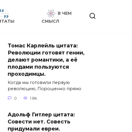
В ЧЕМ
ИТАТЫ
СМЫСЛ
Томас Карлейль цитата:
Революции готовят гении,
делают романтики, а её
плодами пользуются
проходимцы.
Когда мы готовили первую
революцию, Порошенко прямо
0
1.8k.
Адольф Гитлер цитата:
Совести нет. Совесть
придумали евреи.