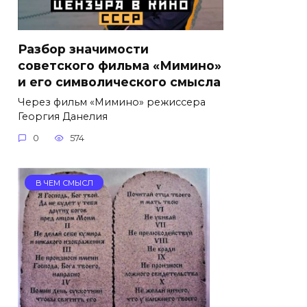
Разбор значимости
советского фильма «Мимино»
и его символического смысла
Через фильм «Мимино» режиссера
Георгия Данелия
0
574
В ЧЕМ СМЫСЛ