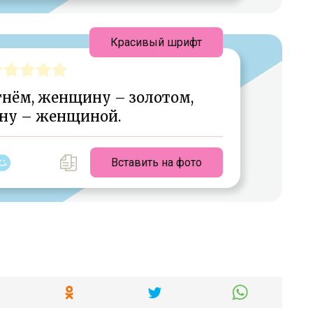
Красивый шрифт
гнём, женщину – золотом,
ну – женщиной.
Вставить на фото