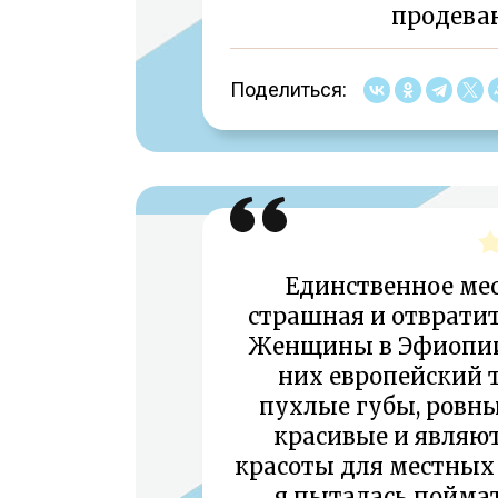
продеваю
Поделиться:
Единственное мест
страшная и отвратит
Женщины в Эфиопии
них европейский т
пухлые губы, ровны
красивые и являю
красоты для местных 
я пыталась поймат