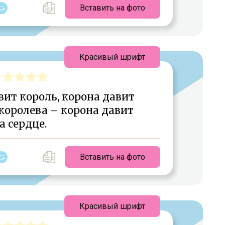
Вставить на фото
Красивый шрифт
вит король, корона давит
и королева – корона давит
а сердце.
Вставить на фото
Красивый шрифт