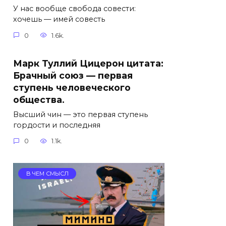
У нас вообще свобода совести:
хочешь — имей совесть
0
1.6k.
Марк Туллий Цицерон цитата:
Брачный союз — первая
ступень человеческого
общества.
Высший чин — это первая ступень
гордости и последняя
0
1.1k.
В ЧЕМ СМЫСЛ