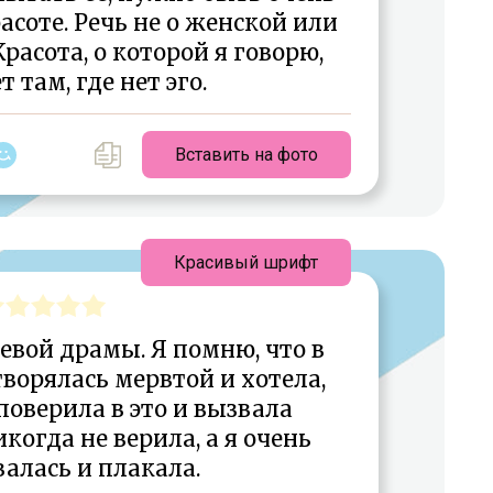
соте. Речь не о женской или
асота, о которой я говорю,
 там, где нет эго.
Вставить на фото
Красивый шрифт
евой драмы. Я помню, что в
творялась мервтой и хотела,
оверила в это и вызвала
когда не верила, а я очень
алась и плакала.