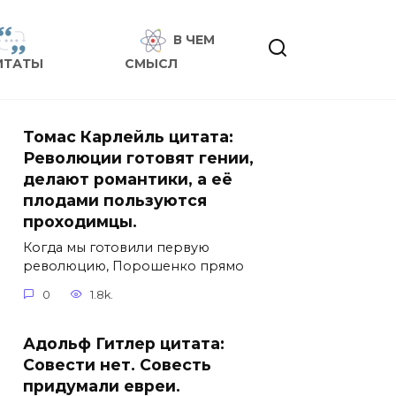
В ЧЕМ
ИТАТЫ
СМЫСЛ
Томас Карлейль цитата:
Революции готовят гении,
делают романтики, а её
плодами пользуются
проходимцы.
Когда мы готовили первую
революцию, Порошенко прямо
0
1.8k.
Адольф Гитлер цитата:
Совести нет. Совесть
придумали евреи.