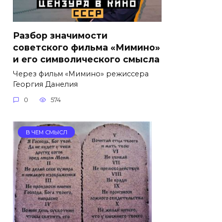
Разбор значимости
советского фильма «Мимино»
и его символического смысла
Через фильм «Мимино» режиссера
Георгия Данелия
0
574
В ЧЕМ СМЫСЛ