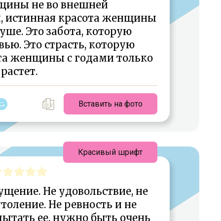
щины не во внешней
и, истинная красота женщины
душе. Это забота, которую
вью. Это страсть, которую
ота женщины с годами только
растет.
Вставить на фото
Красивый шрифт
щение. Не удовольствие, не
утоление. Не ревность и не
пытать ее, нужно быть очень