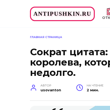
Перейти
к
ANTIPUSHKIN.RU
содержанию
ОТ
ГЛАВНАЯ СТРАНИЦА
Сократ цитата:
королева, кото
недолго.
АВТОР
НА ЧТЕНИЕ
usovanton
2 мин.