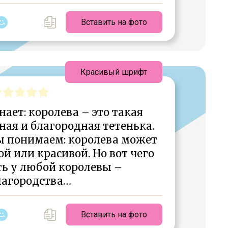
Вставить на фото
Красивый шрифт
ает: королева – это такая
ная и благородная тетенька.
ы понимаем: королева может
й или красивой. Но вот чего
ть у любой королевы –
лагородства…
Вставить на фото