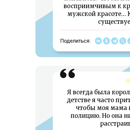
восприимчивым к кра
мужской красоте… Кр
существует
Поделиться:
Я всегда была корол
детстве я часто при
чтобы моя мама п
полицию. Но она ни
расстраив