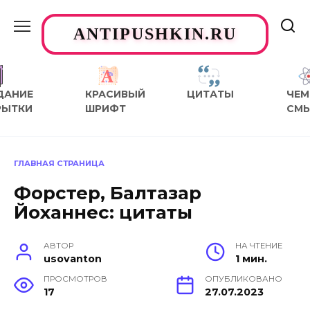
Перейти
к
ANTIPUSHKIN.RU
содержанию
ДАНИЕ
КРАСИВЫЙ
ЦИТАТЫ
ЧЕМ
РЫТКИ
ШРИФТ
СМ
ГЛАВНАЯ СТРАНИЦА
Форстер, Балтазар
Йоханнес: цитаты
АВТОР
НА ЧТЕНИЕ
usovanton
1 мин.
ПРОСМОТРОВ
ОПУБЛИКОВАНО
17
27.07.2023