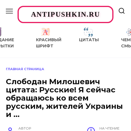
Перейти
к
ANTIPUSHKIN.RU
содержанию
ДАНИЕ
КРАСИВЫЙ
ЦИТАТЫ
ЧЕМ
РЫТКИ
ШРИФТ
СМ
ГЛАВНАЯ СТРАНИЦА
Слободан Милошевич
цитата: Русские! Я сейчас
обращаюсь ко всем
русским, жителей Украины
и …
АВТОР
НА ЧТЕНИЕ