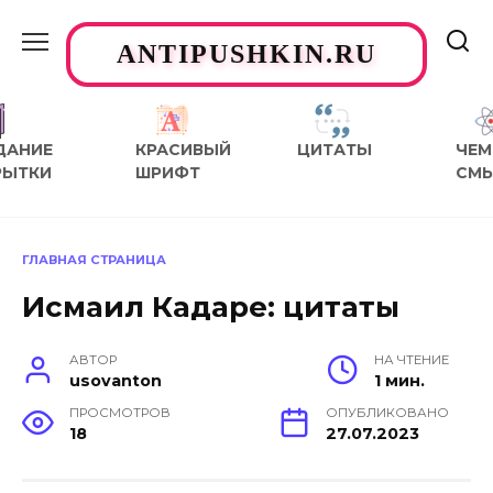
Перейти
к
ANTIPUSHKIN.RU
содержанию
ДАНИЕ
КРАСИВЫЙ
ЦИТАТЫ
ЧЕМ
РЫТКИ
ШРИФТ
СМ
ГЛАВНАЯ СТРАНИЦА
Исмаил Кадаре: цитаты
АВТОР
НА ЧТЕНИЕ
usovanton
1 мин.
ПРОСМОТРОВ
ОПУБЛИКОВАНО
18
27.07.2023