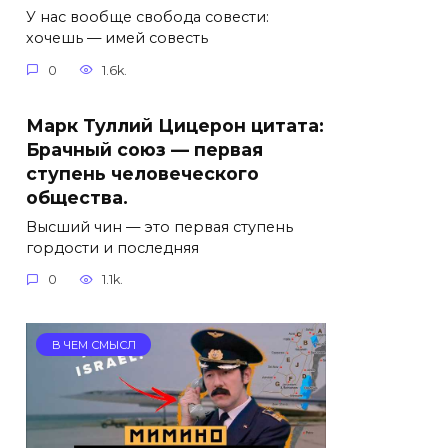
У нас вообще свобода совести:
хочешь — имей совесть
0
1.6k.
Марк Туллий Цицерон цитата:
Брачный союз — первая
ступень человеческого
общества.
Высший чин — это первая ступень
гордости и последняя
0
1.1k.
В ЧЕМ СМЫСЛ