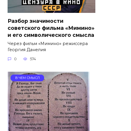
Разбор значимости
советского фильма «Мимино»
и его символического смысла
Через фильм «Мимино» режиссера
Георгия Данелия
0
574
В ЧЕМ СМЫСЛ