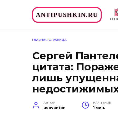
Перейти
к
ANTIPUSHKIN.RU
содержанию
ОТ
ГЛАВНАЯ СТРАНИЦА
Сергей Пантел
цитата: Пораже
лишь упущенна
недостижимых 
АВТОР
НА ЧТЕНИЕ
usovanton
1 мин.