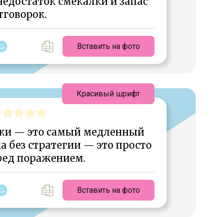
едостаток смекалки и запас
тговорок.
Вставить на фото
Красивый шрифт
ики — это самый медленный
а без стратегии — это просто
ред поражением.
Вставить на фото