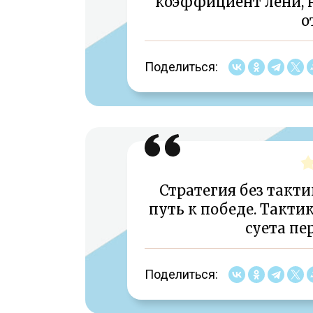
коэффициент лени, н
о
Поделиться:
Стратегия без такт
путь к победе. Тактик
суета пе
Поделиться: