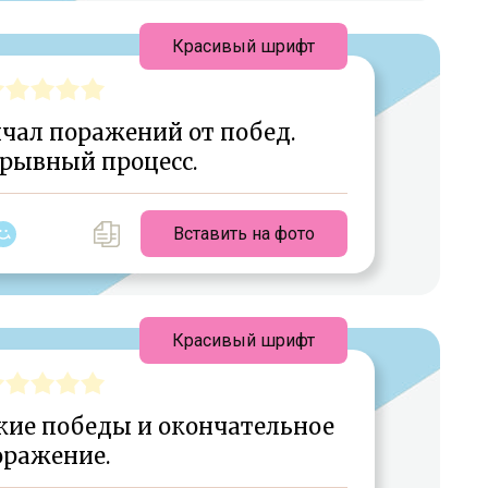
Красивый шрифт
ичал поражений от побед.
зрывный процесс.
Вставить на фото
Красивый шрифт
кие победы и окончательное
оражение.