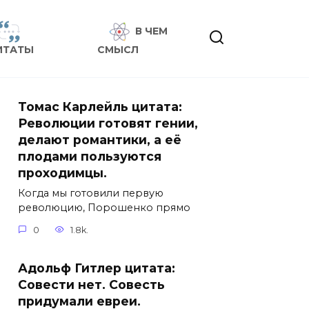
В ЧЕМ
ИТАТЫ
СМЫСЛ
Томас Карлейль цитата:
Революции готовят гении,
делают романтики, а её
плодами пользуются
проходимцы.
Когда мы готовили первую
революцию, Порошенко прямо
0
1.8k.
Адольф Гитлер цитата:
Совести нет. Совесть
придумали евреи.