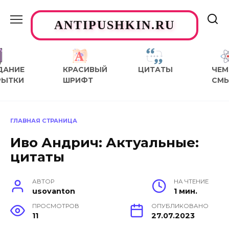
Перейти
к
ANTIPUSHKIN.RU
содержанию
ДАНИЕ
КРАСИВЫЙ
ЦИТАТЫ
ЧЕМ
РЫТКИ
ШРИФТ
СМ
ГЛАВНАЯ СТРАНИЦА
Иво Андрич: Актуальные:
цитаты
АВТОР
НА ЧТЕНИЕ
usovanton
1 мин.
ПРОСМОТРОВ
ОПУБЛИКОВАНО
11
27.07.2023