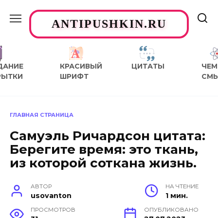
Перейти
к
ANTIPUSHKIN.RU
содержанию
ДАНИЕ
КРАСИВЫЙ
ЦИТАТЫ
ЧЕМ
РЫТКИ
ШРИФТ
СМ
ГЛАВНАЯ СТРАНИЦА
Самуэль Ричардсон цитата:
Берегите время: это ткань,
из которой соткана жизнь.
АВТОР
НА ЧТЕНИЕ
usovanton
1 мин.
ПРОСМОТРОВ
ОПУБЛИКОВАНО