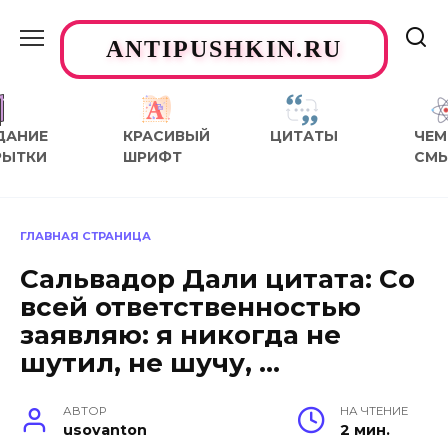
Перейти
к
ANTIPUSHKIN.RU
содержанию
ДАНИЕ
КРАСИВЫЙ
ЦИТАТЫ
ЧЕМ
РЫТКИ
ШРИФТ
СМ
ГЛАВНАЯ СТРАНИЦА
Сальвадор Дали цитата: Со
всей ответственностью
заявляю: я никогда не
шутил, не шучу, …
АВТОР
НА ЧТЕНИЕ
usovanton
2 мин.