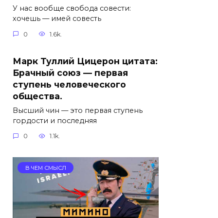
У нас вообще свобода совести:
хочешь — имей совесть
0
1.6k.
Марк Туллий Цицерон цитата:
Брачный союз — первая
ступень человеческого
общества.
Высший чин — это первая ступень
гордости и последняя
0
1.1k.
В ЧЕМ СМЫСЛ