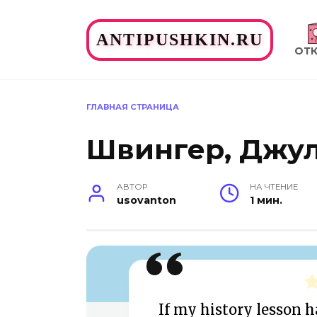
Перейти
к
ANTIPUSHKIN.RU
содержанию
ОТ
ГЛАВНАЯ СТРАНИЦА
Швингер, Джул
АВТОР
НА ЧТЕНИЕ
usovanton
1 мин.
If my history lesson h