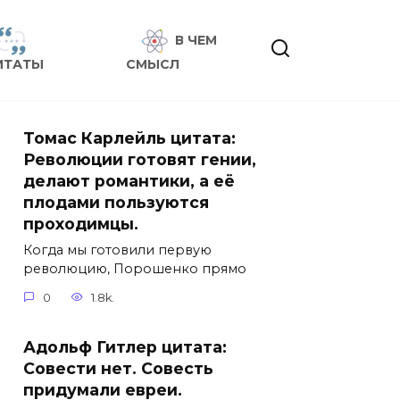
В ЧЕМ
ИТАТЫ
СМЫСЛ
Томас Карлейль цитата:
Революции готовят гении,
делают романтики, а её
плодами пользуются
проходимцы.
Когда мы готовили первую
революцию, Порошенко прямо
0
1.8k.
Адольф Гитлер цитата:
Совести нет. Совесть
придумали евреи.