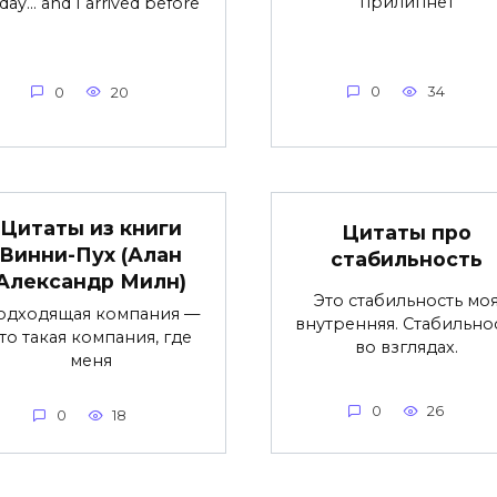
прилипнет
day… and I arrived before
0
34
0
20
Цитаты из книги
Цитаты про
Винни-Пух (Алан
стабильность
Александр Милн)
Это стабильность мо
одходящая компания —
внутренняя. Стабильно
то такая компания, где
во взглядах.
меня
0
26
0
18