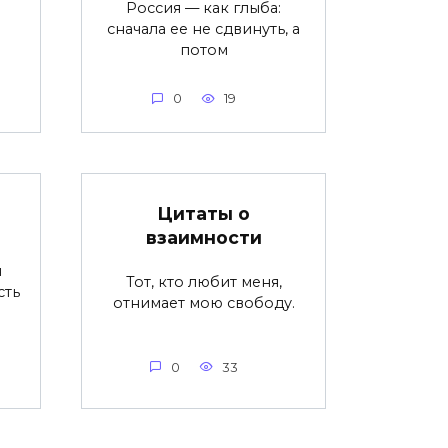
Россия — как глыба:
сначала ее не сдвинуть, а
потом
0
19
Цитаты о
взаимности
я
Тот, кто любит меня,
сть
отнимает мою свободу.
0
33