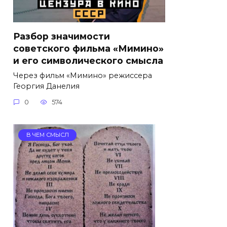
Разбор значимости
советского фильма «Мимино»
и его символического смысла
Через фильм «Мимино» режиссера
Георгия Данелия
0
574
В ЧЕМ СМЫСЛ