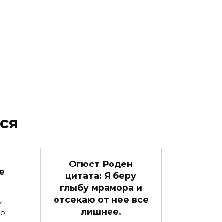
ся
Огюст Роден
е
цитата: Я беру
глыбу мрамора и
отсекаю от нее все
у
лишнее.
то