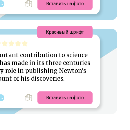
Вставить на фото
Красивый шрифт
rtant contribution to science
has made in its three centuries
rly role in publishing Newton's
unt of his discoveries.
Вставить на фото