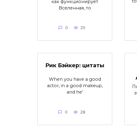
to
как функционирует
Вселенная, то
0
25
Рик Бэйкер: цитаты
When you have a good
actor, in a good makeup,
П
and he'
э
0
28