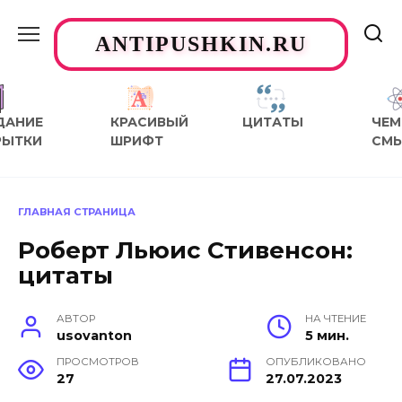
Перейти
к
ANTIPUSHKIN.RU
содержанию
ДАНИЕ
КРАСИВЫЙ
ЦИТАТЫ
ЧЕМ
РЫТКИ
ШРИФТ
СМ
ГЛАВНАЯ СТРАНИЦА
Роберт Льюис Стивенсон:
цитаты
АВТОР
НА ЧТЕНИЕ
usovanton
5 мин.
ПРОСМОТРОВ
ОПУБЛИКОВАНО
27
27.07.2023