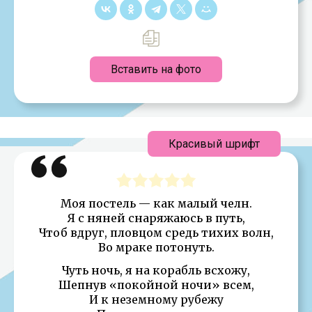
Вставить на фото
Красивый шрифт
Моя постель — как малый челн.
Я с няней снаряжаюсь в путь,
Чтоб вдруг, пловцом средь тихих волн,
Во мраке потонуть.
Чуть ночь, я на корабль всхожу,
Шепнув «покойной ночи» всем,
И к неземному рубежу