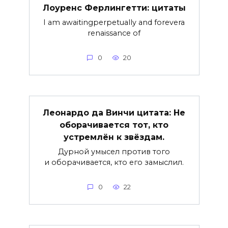
Лоуренс Ферлингетти: цитаты
I am awaitingperpetually and forevera
renaissance of
0
20
Леонардо да Винчи цитата: Не
оборачивается тот, кто
устремлён к звёздам.
Дурной умысел против того
и оборачивается, кто его замыслил.
0
22