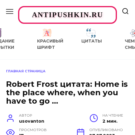
Перейти
к
ANTIPUSHKIN.RU
содержанию
ДАНИЕ
КРАСИВЫЙ
ЦИТАТЫ
ЧЕМ
РЫТКИ
ШРИФТ
СМ
ГЛАВНАЯ СТРАНИЦА
Robert Frost цитата: Home is
the place where, when you
have to go …
АВТОР
НА ЧТЕНИЕ
usovanton
2 мин.
ПРОСМОТРОВ
ОПУБЛИКОВАНО