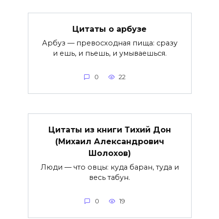
Цитаты о арбузе
Арбуз — превосходная пища: сразу
и ешь, и пьешь, и умываешься.
0
22
Цитаты из книги Тихий Дон
(Михаил Александрович
Шолохов)
Люди — что овцы: куда баран, туда и
весь табун.
0
19