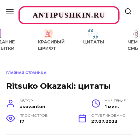
Перейти
к
ANTIPUSHKIN.RU
содержанию
ДАНИЕ
КРАСИВЫЙ
ЦИТАТЫ
ЧЕМ
РЫТКИ
ШРИФТ
СМ
ГЛАВНАЯ СТРАНИЦА
Ritsuko Okazaki: цитаты
АВТОР
НА ЧТЕНИЕ
usovanton
1 мин.
ПРОСМОТРОВ
ОПУБЛИКОВАНО
17
27.07.2023