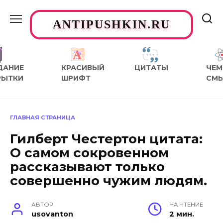
Перейти
к
ANTIPUSHKIN.RU
содержанию
ДАНИЕ
КРАСИВЫЙ
ЦИТАТЫ
ЧЕМ
РЫТКИ
ШРИФТ
СМ
ГЛАВНАЯ СТРАНИЦА
Гилберт Честертон цитата:
О самом сокровенном
рассказывают только
совершенно чужим людям.
АВТОР
НА ЧТЕНИЕ
usovanton
2 мин.