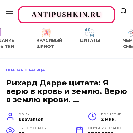
Перейти
к
ANTIPUSHKIN.RU
содержанию
ДАНИЕ
КРАСИВЫЙ
ЦИТАТЫ
ЧЕМ
РЫТКИ
ШРИФТ
СМ
ГЛАВНАЯ СТРАНИЦА
Рихард Дарре цитата: Я
верю в кровь и землю. Верю
в землю крови. …
АВТОР
НА ЧТЕНИЕ
usovanton
2 мин.
ПРОСМОТРОВ
ОПУБЛИКОВАНО