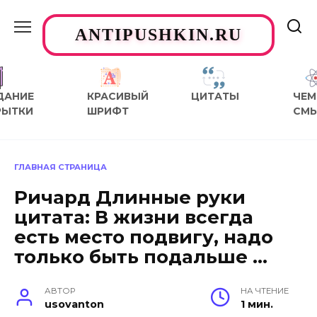
Перейти
к
ANTIPUSHKIN.RU
содержанию
ДАНИЕ
КРАСИВЫЙ
ЦИТАТЫ
ЧЕМ
РЫТКИ
ШРИФТ
СМ
ГЛАВНАЯ СТРАНИЦА
Ричард Длинные руки
цитата: В жизни всегда
есть место подвигу, надо
только быть подальше …
АВТОР
НА ЧТЕНИЕ
usovanton
1 мин.