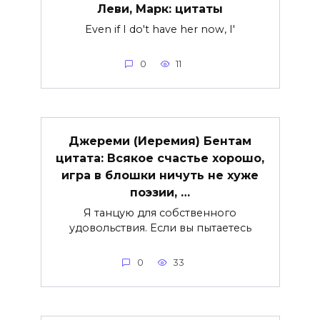
Леви, Марк: цитаты
Even if I do't have her now, I'
0
11
Джереми (Иеремия) Бентам
цитата: Всякое счастье хорошо,
игра в блошки ничуть не хуже
поэзии, …
Я танцую для собственного
удовольствия. Если вы пытаетесь
0
33