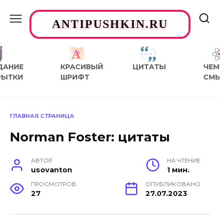
Перейти
к
ANTIPUSHKIN.RU
содержанию
ДАНИЕ
КРАСИВЫЙ
ЦИТАТЫ
ЧЕМ
РЫТКИ
ШРИФТ
СМ
ГЛАВНАЯ СТРАНИЦА
Norman Foster: цитаты
АВТОР
НА ЧТЕНИЕ
usovanton
1 мин.
ПРОСМОТРОВ
ОПУБЛИКОВАНО
27
27.07.2023