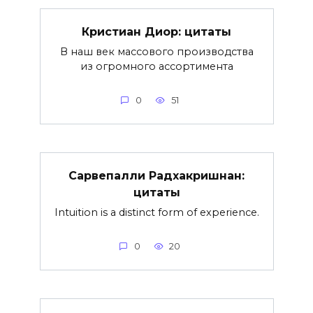
Кристиан Диор: цитаты
В наш век массового производства
из огромного ассортимента
0
51
Сарвепалли Радхакришнан:
цитаты
Intuition is a distinct form of experience.
0
20