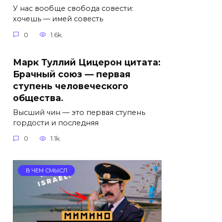
У нас вообще свобода совести:
хочешь — имей совесть
0
1.6k.
Марк Туллий Цицерон цитата:
Брачный союз — первая
ступень человеческого
общества.
Высший чин — это первая ступень
гордости и последняя
0
1.1k.
В ЧЕМ СМЫСЛ