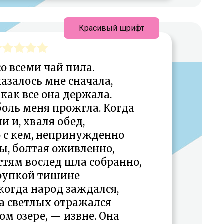
Красивый шрифт
со всеми чай пила.
азалось мне сначала,
как все она держала.
оль меня прожгла. Когда
ли и, хваля обед,
о с кем, непринужденно
ы, болтая оживленно,
остям вослед шла собранно,
хрупкой тишине
когда народ заждался,
на светлых отражался
ком озере, — извне. Она