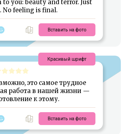
to you: beauty and terror. Just
 No feeling is final.
Вставить на фото
Красивый шрифт
зможно, это самое трудное
ьная работа в нашей жизни —
товление к этому.
Вставить на фото