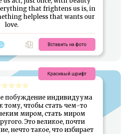
 us act, just once, with beauty
rything that frightens us is, in
mething helpless that wants our
love.
Вставить на фото
Красивый шрифт
ое побуждение индивидуума
 к тому, чтобы стать чем-то
 неким миром, стать миром
ругого. Это великое, почти
е, нечто такое, что избирает