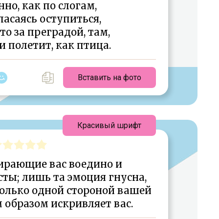
но, как по слогам,
пасаясь оступиться,
дто за преградой, там,
и полетит, как птица.
Вставить на фото
Красивый шрифт
бирающие вас воедино и
ты; лишь та эмоция гнусна,
только одной стороной вашей
 образом искривляет вас.