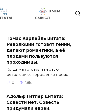
В ЧЕМ
ИТАТЫ
СМЫСЛ
Томас Карлейль цитата:
Революции готовят гении,
делают романтики, а её
плодами пользуются
проходимцы.
Когда мы готовили первую
революцию, Порошенко прямо
0
1.8k.
Адольф Гитлер цитата:
Совести нет. Совесть
придумали евреи.