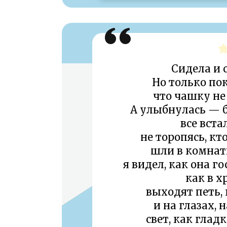
Сидела и 
Но только пок
что чашку не 
А улыбнулась — б
все вста
не торопясь, кт
шли в комнат
я видел, как она г
как в 
выходят петь, 
и на глазах, 
свет, как глад