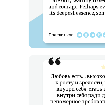
are only waiting to see
and courage. Perhaps eve
its deepest essence, so
Поделиться:
Любовь есть… высок
к росту и зрелости,
внутри себя, стать
внутри себя ради д
непомерное требовани