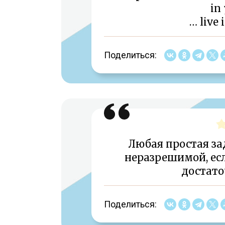
in 
… live 
Поделиться:
Любая простая за
неразрешимой, есл
достато
Поделиться: