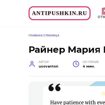
Перейти
к
ANTIPUSHKIN.RU
содержанию
ОТ
ГЛАВНАЯ СТРАНИЦА
Райнер Мария 
АВТОР
НА ЧТЕНИЕ
usovanton
4 мин.
Have patience with ev