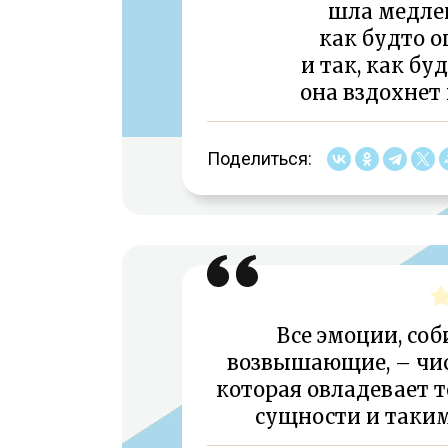
шла медлен
как будто о
и так, как бу
она вздохнет 
Поделиться:
Все эмоции, со
возвышающие, – чис
которая овладевает 
сущности и таким