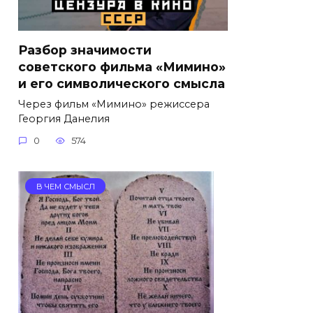
Разбор значимости
советского фильма «Мимино»
и его символического смысла
Через фильм «Мимино» режиссера
Георгия Данелия
0
574
В ЧЕМ СМЫСЛ