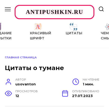
Перейти
к
ANTIPUSHKIN.RU
содержанию
ДАНИЕ
КРАСИВЫЙ
ЦИТАТЫ
ЧЕМ
РЫТКИ
ШРИФТ
СМ
ГЛАВНАЯ СТРАНИЦА
Цитаты о тумане
АВТОР
НА ЧТЕНИЕ
usovanton
1 мин.
ПРОСМОТРОВ
ОПУБЛИКОВАНО
12
27.07.2023