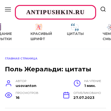
Перейти
к
ANTIPUSHKIN.RU
содержанию
ДАНИЕ
КРАСИВЫЙ
ЦИТАТЫ
ЧЕМ
РЫТКИ
ШРИФТ
СМ
ГЛАВНАЯ СТРАНИЦА
Поль Жеральди: цитаты
АВТОР
НА ЧТЕНИЕ
usovanton
1 мин.
ПРОСМОТРОВ
ОПУБЛИКОВАНО
16
27.07.2023