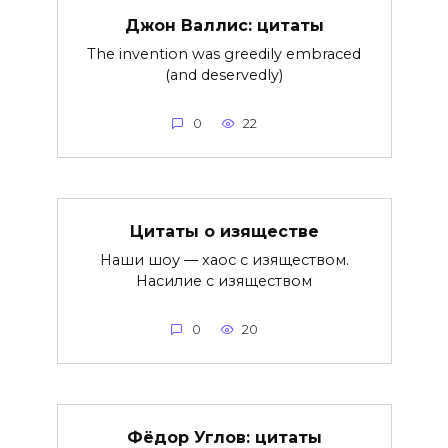
Джон Валлис: цитаты
The invention was greedily embraced
(and deservedly)
0
22
Цитаты о изяществе
Наши шоу — хаос с изяществом.
Насилие с изяществом
0
20
Фёдор Углов: цитаты