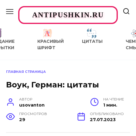
Перейти
к
ANTIPUSHKIN.RU
содержанию
ДАНИЕ
КРАСИВЫЙ
ЦИТАТЫ
ЧЕМ
РЫТКИ
ШРИФТ
СМ
ГЛАВНАЯ СТРАНИЦА
Воук, Герман: цитаты
АВТОР
НА ЧТЕНИЕ
usovanton
1 мин.
ПРОСМОТРОВ
ОПУБЛИКОВАНО
29
27.07.2023