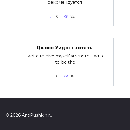
рекомендуется.
0
22
Джосс Уидон: цитаты
I write to give myself strength. I write
to be the
0
18
© 2026 AntiPushkin.ru